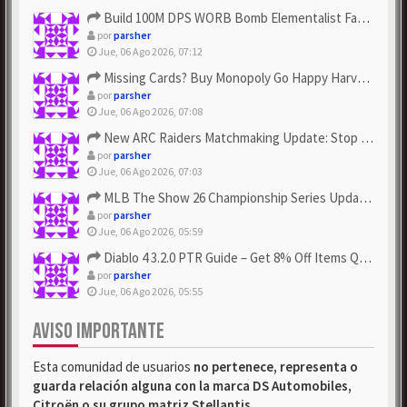
Build 100M DPS WORB Bomb Elementalist Fast - Grab POE Curren...
por
parsher
Jue, 06 Ago 2026, 07:12
Missing Cards? Buy Monopoly Go Happy Harvest with Looney Tun...
por
parsher
Jue, 06 Ago 2026, 07:08
New ARC Raiders Matchmaking Update: Stop Failed - Grab Bluep...
por
parsher
Jue, 06 Ago 2026, 07:03
MLB The Show 26 Championship Series Update! Get Cheap & ...
por
parsher
Jue, 06 Ago 2026, 05:59
Diablo 4 3.2.0 PTR Guide – Get 8% Off Items Quickly to Test ...
por
parsher
Jue, 06 Ago 2026, 05:55
AVISO IMPORTANTE
Esta comunidad de usuarios
no pertenece, representa o
guarda relación alguna con la marca DS Automobiles,
Citroën o su grupo matriz Stellantis
.