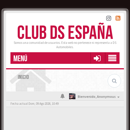
CLUB DS ESPAÑA
Somos una comunidad de usuarios. Esta web no pertenece ni representa a DS
Automobiles.
MENÚ
INICIO
Bienvenido,
Anonymous
Fecha actual Dom, 09 Ago 2026, 10:49