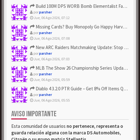
Build 100M DPS WORB Bomb Elementalist Fast - Grab POE Curren...
por
parsher
Jue, 06 Ago 2026, 07:12
Missing Cards? Buy Monopoly Go Happy Harvest with Looney Tun...
por
parsher
Jue, 06 Ago 2026, 07:08
New ARC Raiders Matchmaking Update: Stop Failed - Grab Bluep...
por
parsher
Jue, 06 Ago 2026, 07:03
MLB The Show 26 Championship Series Update! Get Cheap & ...
por
parsher
Jue, 06 Ago 2026, 05:59
Diablo 4 3.2.0 PTR Guide – Get 8% Off Items Quickly to Test ...
por
parsher
Jue, 06 Ago 2026, 05:55
AVISO IMPORTANTE
Esta comunidad de usuarios
no pertenece, representa o
guarda relación alguna con la marca DS Automobiles,
Citroën o su grupo matriz Stellantis
.