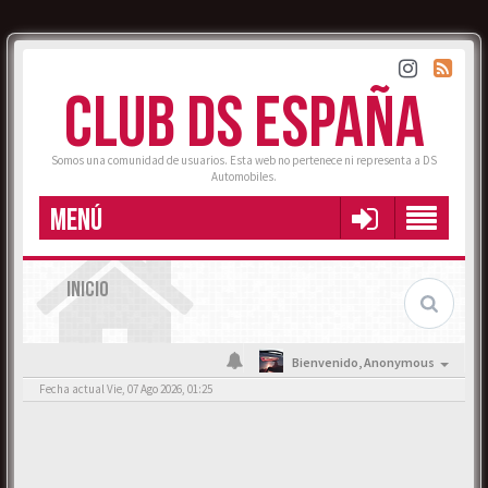
CLUB DS ESPAÑA
Somos una comunidad de usuarios. Esta web no pertenece ni representa a DS
Automobiles.
MENÚ
INICIO
Bienvenido,
Anonymous
Fecha actual Vie, 07 Ago 2026, 01:25