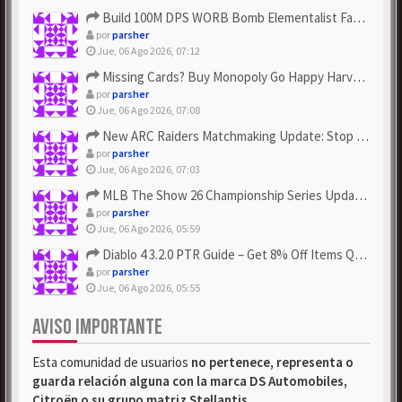
Build 100M DPS WORB Bomb Elementalist Fast - Grab POE Curren...
por
parsher
Jue, 06 Ago 2026, 07:12
Missing Cards? Buy Monopoly Go Happy Harvest with Looney Tun...
por
parsher
Jue, 06 Ago 2026, 07:08
New ARC Raiders Matchmaking Update: Stop Failed - Grab Bluep...
por
parsher
Jue, 06 Ago 2026, 07:03
MLB The Show 26 Championship Series Update! Get Cheap & ...
por
parsher
Jue, 06 Ago 2026, 05:59
Diablo 4 3.2.0 PTR Guide – Get 8% Off Items Quickly to Test ...
por
parsher
Jue, 06 Ago 2026, 05:55
AVISO IMPORTANTE
Esta comunidad de usuarios
no pertenece, representa o
guarda relación alguna con la marca DS Automobiles,
Citroën o su grupo matriz Stellantis
.