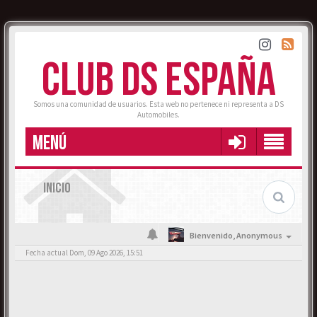
CLUB DS ESPAÑA
Somos una comunidad de usuarios. Esta web no pertenece ni representa a DS
Automobiles.
MENÚ
INICIO
Bienvenido,
Anonymous
Fecha actual Dom, 09 Ago 2026, 15:51