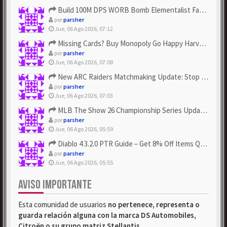
Build 100M DPS WORB Bomb Elementalist Fast - Grab POE Curren...
por
parsher
Jue, 06 Ago 2026, 07:12
Missing Cards? Buy Monopoly Go Happy Harvest with Looney Tun...
por
parsher
Jue, 06 Ago 2026, 07:08
New ARC Raiders Matchmaking Update: Stop Failed - Grab Bluep...
por
parsher
Jue, 06 Ago 2026, 07:03
MLB The Show 26 Championship Series Update! Get Cheap & ...
por
parsher
Jue, 06 Ago 2026, 05:59
Diablo 4 3.2.0 PTR Guide – Get 8% Off Items Quickly to Test ...
por
parsher
Jue, 06 Ago 2026, 05:55
AVISO IMPORTANTE
Esta comunidad de usuarios
no pertenece, representa o
guarda relación alguna con la marca DS Automobiles,
Citroën o su grupo matriz Stellantis
.