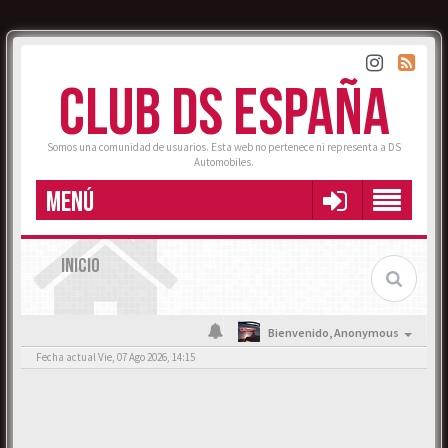
CLUB DS ESPAÑA
Somos una comunidad de usuarios. Esta web no pertenece ni representa a DS
Automobiles.
MENÚ
INICIO
Bienvenido,
Anonymous
Fecha actual Vie, 07 Ago 2026, 14:15