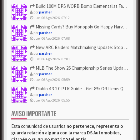
Build 100M DPS WORB Bomb Elementalist Fast - Grab POE Curren...
por
parsher
Jue, 06 Ago 2026, 07:12
Missing Cards? Buy Monopoly Go Happy Harvest with Looney Tun...
por
parsher
Jue, 06 Ago 2026, 07:08
New ARC Raiders Matchmaking Update: Stop Failed - Grab Bluep...
por
parsher
Jue, 06 Ago 2026, 07:03
MLB The Show 26 Championship Series Update! Get Cheap & ...
por
parsher
Jue, 06 Ago 2026, 05:59
Diablo 4 3.2.0 PTR Guide – Get 8% Off Items Quickly to Test ...
por
parsher
Jue, 06 Ago 2026, 05:55
AVISO IMPORTANTE
Esta comunidad de usuarios
no pertenece, representa o
guarda relación alguna con la marca DS Automobiles,
Citroën o su grupo matriz Stellantis
.