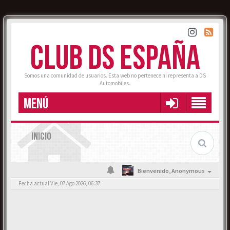
CLUB DS ESPAÑA
Somos una comunidad de usuarios. Esta web no pertenece ni representa a DS
Automobiles.
MENÚ
INICIO
Bienvenido,
Anonymous
Fecha actual Vie, 07 Ago 2026, 06:37