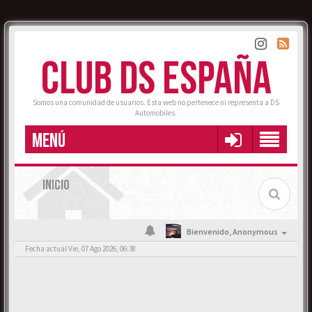
CLUB DS ESPAÑA
Somos una comunidad de usuarios. Esta web no pertenece ni representa a DS
Automobiles.
MENÚ
INICIO
Bienvenido,
Anonymous
Fecha actual Vie, 07 Ago 2026, 06:38