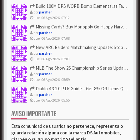
Build 100M DPS WORB Bomb Elementalist Fast - Grab POE Curren...
por
parsher
Jue, 06 Ago 2026, 07:12
Missing Cards? Buy Monopoly Go Happy Harvest with Looney Tun...
por
parsher
Jue, 06 Ago 2026, 07:08
New ARC Raiders Matchmaking Update: Stop Failed - Grab Bluep...
por
parsher
Jue, 06 Ago 2026, 07:03
MLB The Show 26 Championship Series Update! Get Cheap & ...
por
parsher
Jue, 06 Ago 2026, 05:59
Diablo 4 3.2.0 PTR Guide – Get 8% Off Items Quickly to Test ...
por
parsher
Jue, 06 Ago 2026, 05:55
AVISO IMPORTANTE
Esta comunidad de usuarios
no pertenece, representa o
guarda relación alguna con la marca DS Automobiles,
Citroën o su grupo matriz Stellantis
.