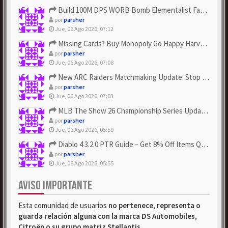
Build 100M DPS WORB Bomb Elementalist Fast - Grab POE Curren...
por
parsher
Jue, 06 Ago 2026, 07:12
Missing Cards? Buy Monopoly Go Happy Harvest with Looney Tun...
por
parsher
Jue, 06 Ago 2026, 07:08
New ARC Raiders Matchmaking Update: Stop Failed - Grab Bluep...
por
parsher
Jue, 06 Ago 2026, 07:03
MLB The Show 26 Championship Series Update! Get Cheap & ...
por
parsher
Jue, 06 Ago 2026, 05:59
Diablo 4 3.2.0 PTR Guide – Get 8% Off Items Quickly to Test ...
por
parsher
Jue, 06 Ago 2026, 05:55
AVISO IMPORTANTE
Esta comunidad de usuarios
no pertenece, representa o
guarda relación alguna con la marca DS Automobiles,
Citroën o su grupo matriz Stellantis
.