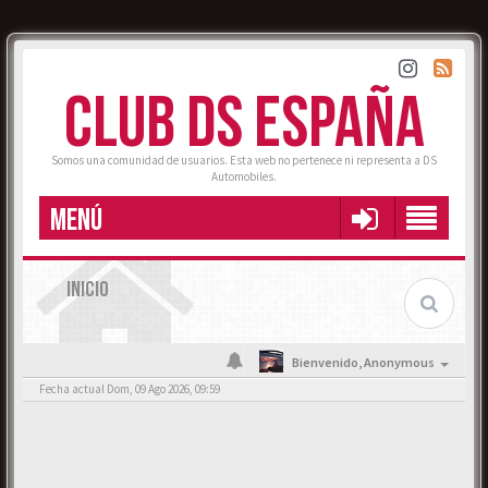
CLUB DS ESPAÑA
Somos una comunidad de usuarios. Esta web no pertenece ni representa a DS
Automobiles.
MENÚ
INICIO
Bienvenido,
Anonymous
Fecha actual Dom, 09 Ago 2026, 09:59