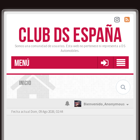
CLUB DS ESPAÑA
Somos una comunidad de usuarios. Esta web no pertenece ni representa a DS
Automobiles.
MENÚ
INICIO
Bienvenido,
Anonymous
Fecha actual Dom, 09 Ago 2026, 02:44