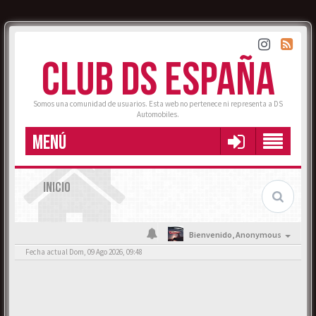
CLUB DS ESPAÑA
Somos una comunidad de usuarios. Esta web no pertenece ni representa a DS
Automobiles.
MENÚ
INICIO
Bienvenido,
Anonymous
Fecha actual Dom, 09 Ago 2026, 09:48