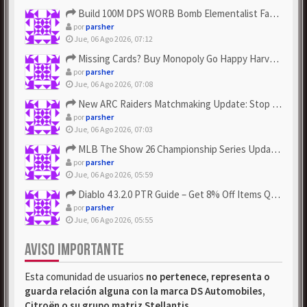
Build 100M DPS WORB Bomb Elementalist Fast - Grab POE Curren...
por
parsher
Jue, 06 Ago 2026, 07:12
Missing Cards? Buy Monopoly Go Happy Harvest with Looney Tun...
por
parsher
Jue, 06 Ago 2026, 07:08
New ARC Raiders Matchmaking Update: Stop Failed - Grab Bluep...
por
parsher
Jue, 06 Ago 2026, 07:03
MLB The Show 26 Championship Series Update! Get Cheap & ...
por
parsher
Jue, 06 Ago 2026, 05:59
Diablo 4 3.2.0 PTR Guide – Get 8% Off Items Quickly to Test ...
por
parsher
Jue, 06 Ago 2026, 05:55
AVISO IMPORTANTE
Esta comunidad de usuarios
no pertenece, representa o
guarda relación alguna con la marca DS Automobiles,
Citroën o su grupo matriz Stellantis
.