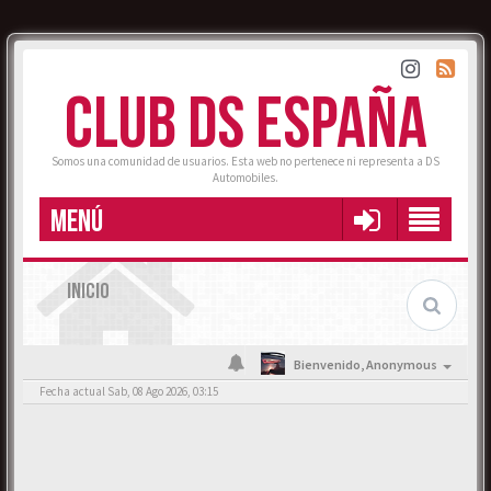
CLUB DS ESPAÑA
Somos una comunidad de usuarios. Esta web no pertenece ni representa a DS
Automobiles.
MENÚ
INICIO
Bienvenido,
Anonymous
Fecha actual Sab, 08 Ago 2026, 03:15