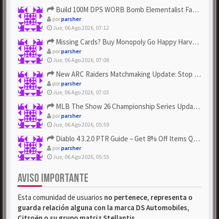
Build 100M DPS WORB Bomb Elementalist Fast - Grab POE Curren...
por
parsher
Jue, 06 Ago 2026, 07:12
Missing Cards? Buy Monopoly Go Happy Harvest with Looney Tun...
por
parsher
Jue, 06 Ago 2026, 07:08
New ARC Raiders Matchmaking Update: Stop Failed - Grab Bluep...
por
parsher
Jue, 06 Ago 2026, 07:03
MLB The Show 26 Championship Series Update! Get Cheap & ...
por
parsher
Jue, 06 Ago 2026, 05:59
Diablo 4 3.2.0 PTR Guide – Get 8% Off Items Quickly to Test ...
por
parsher
Jue, 06 Ago 2026, 05:55
AVISO IMPORTANTE
Esta comunidad de usuarios
no pertenece, representa o
guarda relación alguna con la marca DS Automobiles,
Citroën o su grupo matriz Stellantis
.