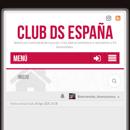
CLUB DS ESPAÑA
Somos una comunidad de usuarios. Esta web no pertenece ni representa a DS
Automobiles.
MENÚ
INICIO
Bienvenido,
Anonymous
Fecha actual Sab, 08 Ago 2026, 03:38