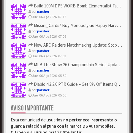
Build 100M DPS WORB Bomb Elementalist Fast - Grab POE Curren...
por
parsher
Jue, 06 Ago 2026, 07:12
Missing Cards? Buy Monopoly Go Happy Harvest with Looney Tun...
por
parsher
Jue, 06 Ago 2026, 07:08
New ARC Raiders Matchmaking Update: Stop Failed - Grab Bluep...
por
parsher
Jue, 06 Ago 2026, 07:03
MLB The Show 26 Championship Series Update! Get Cheap & ...
por
parsher
Jue, 06 Ago 2026, 05:59
Diablo 4 3.2.0 PTR Guide – Get 8% Off Items Quickly to Test ...
por
parsher
Jue, 06 Ago 2026, 05:55
AVISO IMPORTANTE
Esta comunidad de usuarios
no pertenece, representa o
guarda relación alguna con la marca DS Automobiles,
Citroën o su grupo matriz Stellantis
.