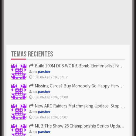
TEMAS RECIENTES
Build 100M DPS WORB Bomb Elementalist Fast - Grab POE Curren...
por
parsher
Jue, 06 Ago 2026, 07:12
Missing Cards? Buy Monopoly Go Happy Harvest with Looney Tun...
por
parsher
Jue, 06 Ago 2026, 07:08
New ARC Raiders Matchmaking Update: Stop Failed - Grab Bluep...
por
parsher
Jue, 06 Ago 2026, 07:03
MLB The Show 26 Championship Series Update! Get Cheap & ...
por
parsher