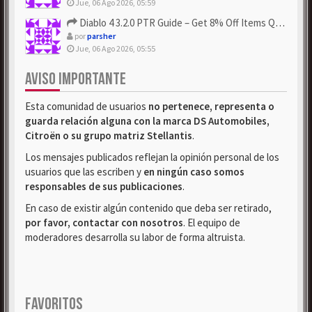
Jue, 06 Ago 2026, 05:59
Diablo 4 3.2.0 PTR Guide – Get 8% Off Items Quickly to Test ...
por
parsher
Jue, 06 Ago 2026, 05:55
AVISO IMPORTANTE
Esta comunidad de usuarios
no pertenece, representa o
guarda relación alguna con la marca DS Automobiles,
Citroën o su grupo matriz Stellantis
.
Los mensajes publicados reflejan la opinión personal de los
usuarios que las escriben y
en ningún caso somos
responsables de sus publicaciones
.
En caso de existir algún contenido que deba ser retirado,
por favor, contactar con nosotros
. El equipo de
moderadores desarrolla su labor de forma altruista.
FAVORITOS