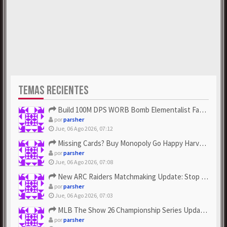
TEMAS RECIENTES
Build 100M DPS WORB Bomb Elementalist Fast - Grab POE Curren...
por
parsher
Jue, 06 Ago 2026, 07:12
Missing Cards? Buy Monopoly Go Happy Harvest with Looney Tun...
por
parsher
Jue, 06 Ago 2026, 07:08
New ARC Raiders Matchmaking Update: Stop Failed - Grab Bluep...
por
parsher
Jue, 06 Ago 2026, 07:03
MLB The Show 26 Championship Series Update! Get Cheap & ...
por
parsher