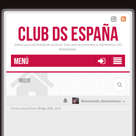
CLUB DS ESPAÑA
Somos una comunidad de usuarios. Esta web no pertenece ni representa a DS
Automobiles.
MENÚ
INICIO
Bienvenido,
Anonymous
Fecha actual Dom, 09 Ago 2026, 15:11