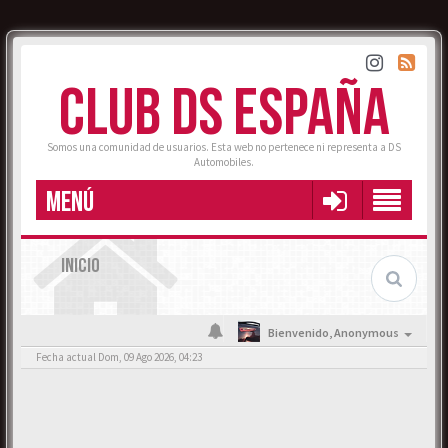
CLUB DS ESPAÑA
Somos una comunidad de usuarios. Esta web no pertenece ni representa a DS
Automobiles.
MENÚ
INICIO
Bienvenido,
Anonymous
Fecha actual Dom, 09 Ago 2026, 04:23