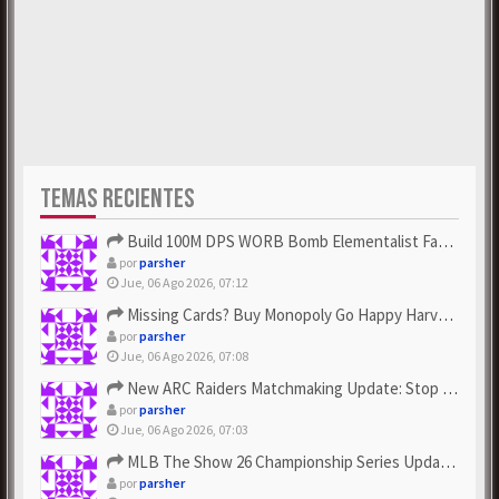
TEMAS RECIENTES
Build 100M DPS WORB Bomb Elementalist Fast - Grab POE Curren...
por
parsher
Jue, 06 Ago 2026, 07:12
Missing Cards? Buy Monopoly Go Happy Harvest with Looney Tun...
por
parsher
Jue, 06 Ago 2026, 07:08
New ARC Raiders Matchmaking Update: Stop Failed - Grab Bluep...
por
parsher
Jue, 06 Ago 2026, 07:03
MLB The Show 26 Championship Series Update! Get Cheap & ...
por
parsher