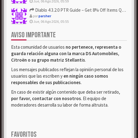
Jue, 06 Ago 2026, 05:59
Diablo 4 3.2.0 PTR Guide – Get 8% Off Items Quickly to Test ...
por
parsher
Jue, 06 Ago 2026, 05:55
AVISO IMPORTANTE
Esta comunidad de usuarios
no pertenece, representa o
guarda relación alguna con la marca DS Automobiles,
Citroën o su grupo matriz Stellantis
.
Los mensajes publicados reflejan la opinión personal de los
usuarios que las escriben y
en ningún caso somos
responsables de sus publicaciones
.
En caso de existir algún contenido que deba ser retirado,
por favor, contactar con nosotros
. El equipo de
moderadores desarrolla su labor de forma altruista.
FAVORITOS