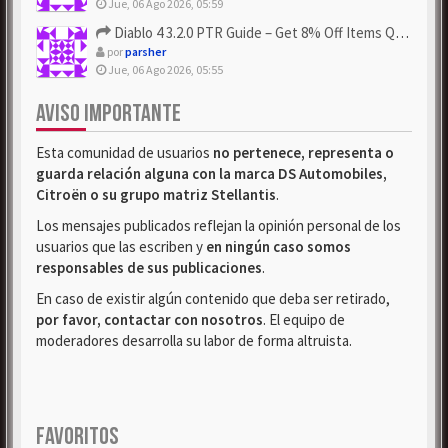
Jue, 06 Ago 2026, 05:59
Diablo 4 3.2.0 PTR Guide – Get 8% Off Items Quickly to Test ...
por
parsher
Jue, 06 Ago 2026, 05:55
AVISO IMPORTANTE
Esta comunidad de usuarios
no pertenece, representa o
guarda relación alguna con la marca DS Automobiles,
Citroën o su grupo matriz Stellantis
.
Los mensajes publicados reflejan la opinión personal de los
usuarios que las escriben y
en ningún caso somos
responsables de sus publicaciones
.
En caso de existir algún contenido que deba ser retirado,
por favor, contactar con nosotros
. El equipo de
moderadores desarrolla su labor de forma altruista.
FAVORITOS