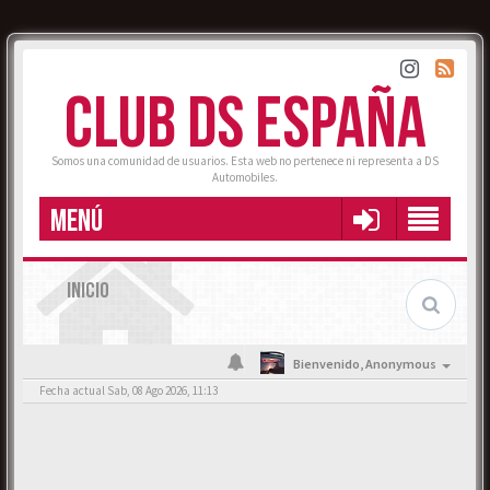
CLUB DS ESPAÑA
Somos una comunidad de usuarios. Esta web no pertenece ni representa a DS
Automobiles.
MENÚ
INICIO
Bienvenido,
Anonymous
Fecha actual Sab, 08 Ago 2026, 11:13