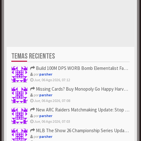
TEMAS RECIENTES
Build 100M DPS WORB Bomb Elementalist Fast - Grab POE Curren...
por
parsher
Jue, 06 Ago 2026, 07:12
Missing Cards? Buy Monopoly Go Happy Harvest with Looney Tun...
por
parsher
Jue, 06 Ago 2026, 07:08
New ARC Raiders Matchmaking Update: Stop Failed - Grab Bluep...
por
parsher
Jue, 06 Ago 2026, 07:03
MLB The Show 26 Championship Series Update! Get Cheap & ...
por
parsher