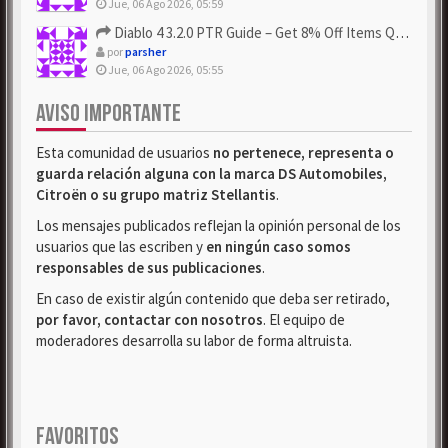
Jue, 06 Ago 2026, 05:59
Diablo 4 3.2.0 PTR Guide – Get 8% Off Items Quickly to Test ...
por
parsher
Jue, 06 Ago 2026, 05:55
AVISO IMPORTANTE
Esta comunidad de usuarios
no pertenece, representa o
guarda relación alguna con la marca DS Automobiles,
Citroën o su grupo matriz Stellantis
.
Los mensajes publicados reflejan la opinión personal de los
usuarios que las escriben y
en ningún caso somos
responsables de sus publicaciones
.
En caso de existir algún contenido que deba ser retirado,
por favor, contactar con nosotros
. El equipo de
moderadores desarrolla su labor de forma altruista.
FAVORITOS