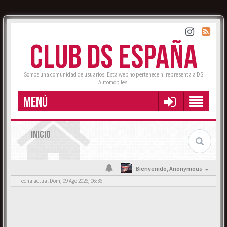
CLUB DS ESPAÑA
Somos una comunidad de usuarios. Esta web no pertenece ni representa a DS
Automobiles.
MENÚ
INICIO
Bienvenido,
Anonymous
Fecha actual Dom, 09 Ago 2026, 06:36