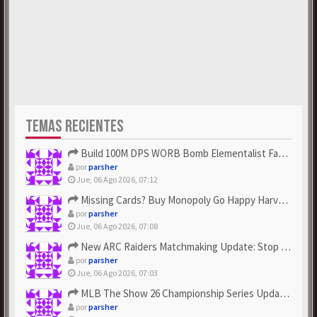
TEMAS RECIENTES
Build 100M DPS WORB Bomb Elementalist Fast - Grab POE Curren...
por
parsher
Jue, 06 Ago 2026, 07:12
Missing Cards? Buy Monopoly Go Happy Harvest with Looney Tun...
por
parsher
Jue, 06 Ago 2026, 07:08
New ARC Raiders Matchmaking Update: Stop Failed - Grab Bluep...
por
parsher
Jue, 06 Ago 2026, 07:03
MLB The Show 26 Championship Series Update! Get Cheap & ...
por
parsher