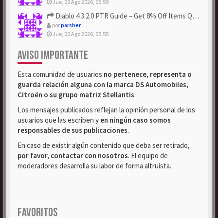
Jue, 06 Ago 2026, 05:59
Diablo 4 3.2.0 PTR Guide – Get 8% Off Items Quickly to Test ...
por
parsher
Jue, 06 Ago 2026, 05:55
AVISO IMPORTANTE
Esta comunidad de usuarios
no pertenece, representa o
guarda relación alguna con la marca DS Automobiles,
Citroën o su grupo matriz Stellantis
.
Los mensajes publicados reflejan la opinión personal de los
usuarios que las escriben y
en ningún caso somos
responsables de sus publicaciones
.
En caso de existir algún contenido que deba ser retirado,
por favor, contactar con nosotros
. El equipo de
moderadores desarrolla su labor de forma altruista.
FAVORITOS