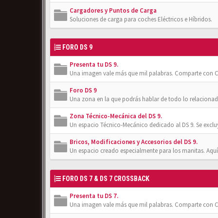
Cargadores y Puntos de Carga
Soluciones de carga para coches Eléctricos e Híbridos.
FORO DS 9
Presenta tu DS 9.
Una imagen vale más que mil palabras. Comparte con Cl
Foro DS 9
Una zona en la que podrás hablar de todo lo relacionad
Zona Técnico-Mecánica del DS 9.
Un espacio Técnico-Mecánico dedicado al DS 9. Se exclu
Bricos, Modificaciones y Accesorios del DS 9.
Un espacio creado especialmente para los manitas. Aquí
FORO DS 7 & DS 7 CROSSBACK
Presenta tu DS 7.
Una imagen vale más que mil palabras. Comparte con Cl