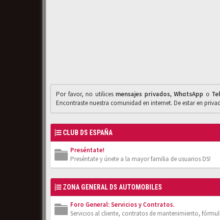
Por favor, no utilices
mensajes privados
,
WhαtsApp
o
Te
Encontraste nuestra comunidad en internet. De estar en priv
CLUB DS ESPAÑA
Preséntate!
Preséntate y únete a la mayor familia de usuarios DS!
ZONA GENERAL DS AUTOMOBILES
Foro General: Servicios y Contratos.
Servicios al cliente, contratos de mantenimiento, fórmula