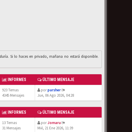
iduría. Si lo haces en privado, mañana no estará disponible.
INFORMES
ÚLTIMO MENSAJE
923 Temas
por
parsher
4345 Mensajes
Jue, 06 Ago 2026, 04:28
INFORMES
ÚLTIMO MENSAJE
13 Temas
por
Jomaru
31 Mensajes
Mié, 21 Ene 2026, 11:39