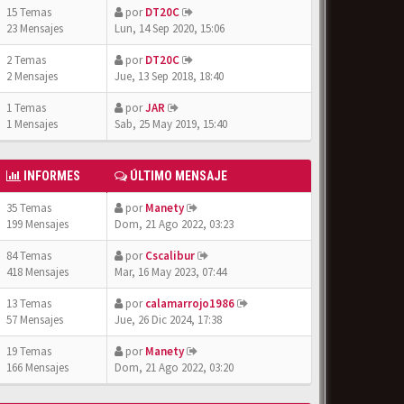
15 Temas
por
DT20C
23 Mensajes
Lun, 14 Sep 2020, 15:06
2 Temas
por
DT20C
2 Mensajes
Jue, 13 Sep 2018, 18:40
1 Temas
por
JAR
1 Mensajes
Sab, 25 May 2019, 15:40
INFORMES
ÚLTIMO MENSAJE
35 Temas
por
Manety
199 Mensajes
Dom, 21 Ago 2022, 03:23
84 Temas
por
Cscalibur
418 Mensajes
Mar, 16 May 2023, 07:44
13 Temas
por
calamarrojo1986
57 Mensajes
Jue, 26 Dic 2024, 17:38
19 Temas
por
Manety
166 Mensajes
Dom, 21 Ago 2022, 03:20