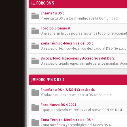
FORO DS 5
Enseña tu DS 5.
Presenta tu DS 5 a los miembros de la Comunidad!
Foro DS 5 General.
Una zona en la que podrás hablar de todo lo relacionad
Zona Técnico-Mecánica del DS 5.
Un espacio Técnico-Mecánico dedicado al DS 5. Se exclu
Bricos, Modificaciones y Accesorios del DS 5.
Un espacio creado especialmente para los manitas. Aquí
FORO Nº4 & DS 4
Enseña tu DS 4 & DS 4 Crossback.
¿Todavía no has presentado tu DS 4? ¡Anímate!
Foro Nuevo DS 4 2021
Espacio dedicado en exclusiva al nuevo GEN del DS 4.
Zona Técnico-Mecánica del DS 4.
Zona mecánica y tecnológica del Nuevo DS 4.