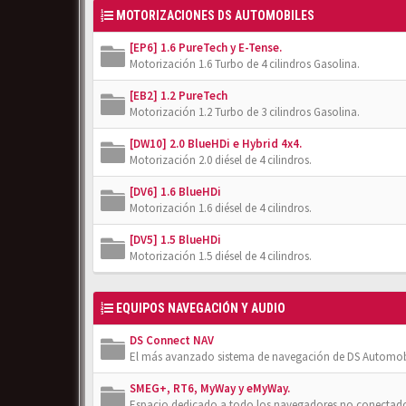
MOTORIZACIONES DS AUTOMOBILES
[EP6] 1.6 PureTech y E-Tense.
Motorización 1.6 Turbo de 4 cilindros Gasolina.
[EB2] 1.2 PureTech
Motorización 1.2 Turbo de 3 cilindros Gasolina.
[DW10] 2.0 BlueHDi e Hybrid 4x4.
Motorización 2.0 diésel de 4 cilindros.
[DV6] 1.6 BlueHDi
Motorización 1.6 diésel de 4 cilindros.
[DV5] 1.5 BlueHDi
Motorización 1.5 diésel de 4 cilindros.
EQUIPOS NAVEGACIÓN Y AUDIO
DS Connect NAV
El más avanzado sistema de navegación de DS Automob
SMEG+, RT6, MyWay y eMyWay.
Espacio dedicado a todo los navegadores no conectado