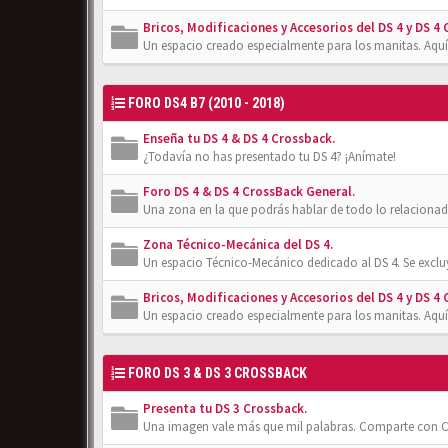
Bricos, Modificaciones y Accesorios del DS 4 y DS 4
Un espacio creado especialmente para los manitas. Aquí
FORO DS4 B7 (2010 - 2018)
Enseña tu DS 4 & DS 4 Crossback.
¿Todavía no has presentado tu DS 4? ¡Anímate!
Foro DS 4 & DS 4 CrossBack General.
Una zona en la que podrás hablar de todo lo relacionad
Zona Técnico-Mecánica del DS 4.
Un espacio Técnico-Mecánico dedicado al DS 4. Se exclu
Bricos, Modificaciones y Accesorios del DS 4 y DS 4
Un espacio creado especialmente para los manitas. Aquí
FORO DS 3 & DS 3 CROSSBACK
Presenta tu DS 3 Crossback.
Una imagen vale más que mil palabras. Comparte con Cl