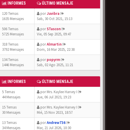
INFORMES
ÚLTIMO MENSAJE
120 Temas
por
Juvibra
1635 Mensajes
Sab, 30 Oct 2021, 15:13
506 Temas
por
STascon
5725 Mensajes
Vie, 05 Sep 2025, 09:47
318 Temas
por
Almartin
3792 Mensajes
Dom, 16 Mar 2025, 22:38
134 Temas
por
popyrm
1446 Mensajes
Sab, 02 Ago 2025, 11:21
INFORMES
ÚLTIMO MENSAJE
5 Temas
por
Mrs. Kaylee Harvey I
44 Mensajes
Jue, 06 Jul 2023, 19:23
15 Temas
por
Mrs. Kaylee Harvey I
30 Mensajes
Mié, 15 Nov 2023, 18:57
13 Temas
por
Andrew736
34 Mensajes
Mar, 21 Jul 2026, 10:30