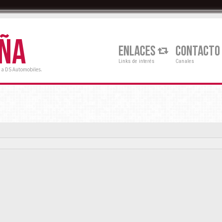
AÑA
ENLACES
CONTACTO
Links de interés
Canales
 a DS Automobiles.