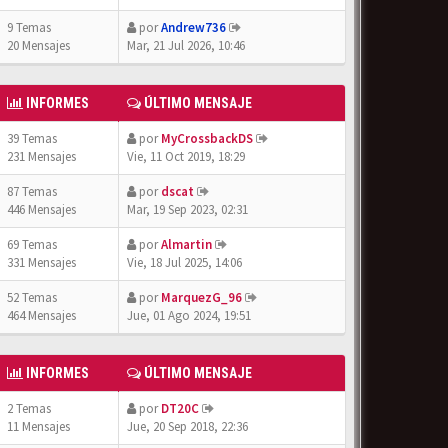
9 Temas
por
Andrew736
20 Mensajes
Mar, 21 Jul 2026, 10:46
INFORMES
ÚLTIMO MENSAJE
39 Temas
por
MyCrossbackDS
231 Mensajes
Vie, 11 Oct 2019, 18:29
87 Temas
por
dscat
446 Mensajes
Mar, 19 Sep 2023, 02:31
69 Temas
por
Almartin
331 Mensajes
Vie, 18 Jul 2025, 14:06
52 Temas
por
MarquezG_96
464 Mensajes
Jue, 01 Ago 2024, 19:51
INFORMES
ÚLTIMO MENSAJE
2 Temas
por
DT20C
11 Mensajes
Jue, 20 Sep 2018, 22:36