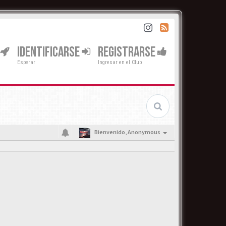
IDENTIFICARSE
REGISTRARSE
Esperar
Ingresar en el Club
Bienvenido,
Anonymous