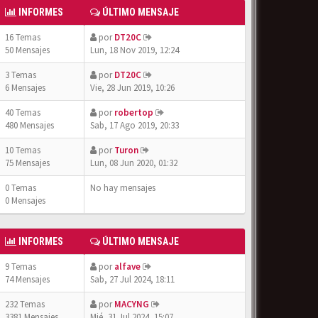
INFORMES
ÚLTIMO MENSAJE
16 Temas
por
DT20C
50 Mensajes
Lun, 18 Nov 2019, 12:24
3 Temas
por
DT20C
6 Mensajes
Vie, 28 Jun 2019, 10:26
40 Temas
por
robertop
480 Mensajes
Sab, 17 Ago 2019, 20:33
10 Temas
por
Turon
75 Mensajes
Lun, 08 Jun 2020, 01:32
0 Temas
No hay mensajes
0 Mensajes
INFORMES
ÚLTIMO MENSAJE
9 Temas
por
alfave
74 Mensajes
Sab, 27 Jul 2024, 18:11
232 Temas
por
MACYNG
3381 Mensajes
Mié, 31 Jul 2024, 15:07