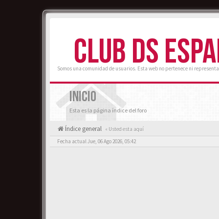
CLUB DS ESP
Somos una comunidad de usuarios. Esta web no pertenece ni representa
INICIO
Esta es la página índice del foro
Índice general
« Usted esta aquí
Fecha actual Jue, 06 Ago 2026, 05:42