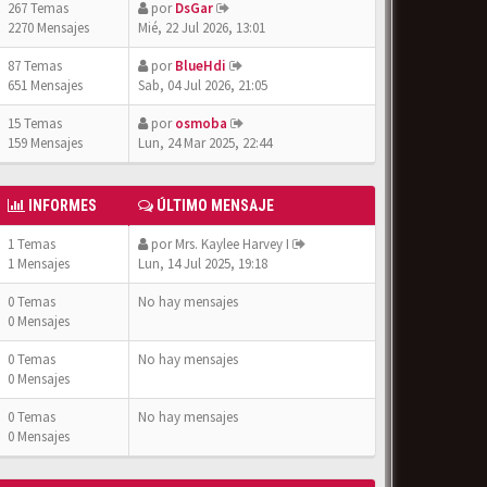
267 Temas
por
DsGar
2270 Mensajes
Mié, 22 Jul 2026, 13:01
87 Temas
por
BlueHdi
651 Mensajes
Sab, 04 Jul 2026, 21:05
15 Temas
por
osmoba
159 Mensajes
Lun, 24 Mar 2025, 22:44
INFORMES
ÚLTIMO MENSAJE
1 Temas
por
Mrs. Kaylee Harvey I
1 Mensajes
Lun, 14 Jul 2025, 19:18
0 Temas
No hay mensajes
0 Mensajes
0 Temas
No hay mensajes
0 Mensajes
0 Temas
No hay mensajes
0 Mensajes