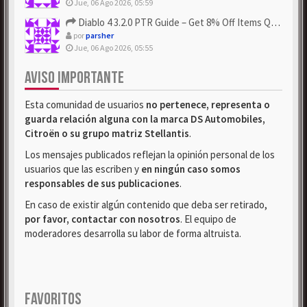
Jue, 06 Ago 2026, 05:59
Diablo 4 3.2.0 PTR Guide – Get 8% Off Items Quickly to Test ...
por
parsher
Jue, 06 Ago 2026, 05:55
AVISO IMPORTANTE
Esta comunidad de usuarios
no pertenece, representa o
guarda relación alguna con la marca DS Automobiles,
Citroën o su grupo matriz Stellantis
.
Los mensajes publicados reflejan la opinión personal de los
usuarios que las escriben y
en ningún caso somos
responsables de sus publicaciones
.
En caso de existir algún contenido que deba ser retirado,
por favor, contactar con nosotros
. El equipo de
moderadores desarrolla su labor de forma altruista.
FAVORITOS