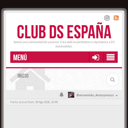
CLUB DS ESPAÑA
Somos una comunidad de usuarios. Esta web no pertenece ni representa a DS
Automobiles.
MENÚ
INICIO
Bienvenido,
Anonymous
Fecha actual Dom, 09 Ago 2026, 10:49