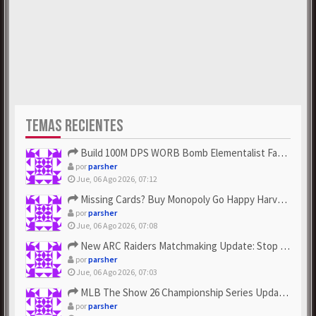
TEMAS RECIENTES
Build 100M DPS WORB Bomb Elementalist Fast - Grab POE Curren...
por
parsher
Jue, 06 Ago 2026, 07:12
Missing Cards? Buy Monopoly Go Happy Harvest with Looney Tun...
por
parsher
Jue, 06 Ago 2026, 07:08
New ARC Raiders Matchmaking Update: Stop Failed - Grab Bluep...
por
parsher
Jue, 06 Ago 2026, 07:03
MLB The Show 26 Championship Series Update! Get Cheap & ...
por
parsher