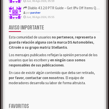
Jue, 06 Ago 2026, 05:59
Diablo 4 3.2.0 PTR Guide – Get 8% Off Items Quickly to Test ...
por
parsher
Jue, 06 Ago 2026, 05:55
AVISO IMPORTANTE
Esta comunidad de usuarios
no pertenece, representa o
guarda relación alguna con la marca DS Automobiles,
Citroën o su grupo matriz Stellantis
.
Los mensajes publicados reflejan la opinión personal de los
usuarios que las escriben y
en ningún caso somos
responsables de sus publicaciones
.
En caso de existir algún contenido que deba ser retirado,
por favor, contactar con nosotros
. El equipo de
moderadores desarrolla su labor de forma altruista.
FAVORITOS