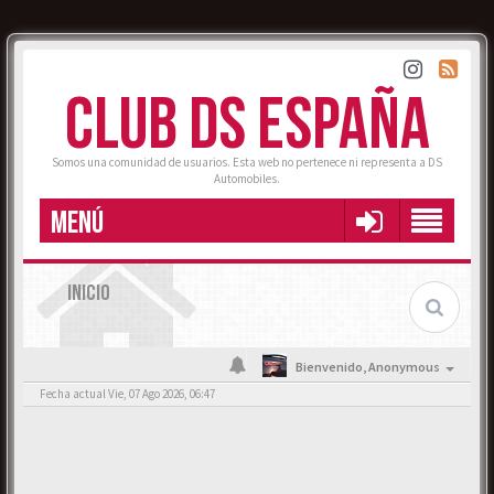
CLUB DS ESPAÑA
Somos una comunidad de usuarios. Esta web no pertenece ni representa a DS
Automobiles.
MENÚ
INICIO
Bienvenido,
Anonymous
Fecha actual Vie, 07 Ago 2026, 06:47