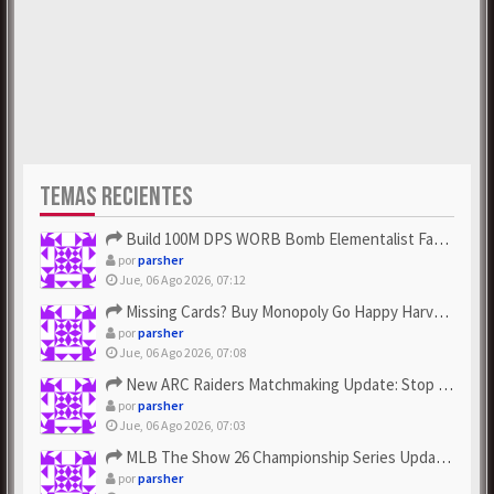
TEMAS RECIENTES
Build 100M DPS WORB Bomb Elementalist Fast - Grab POE Curren...
por
parsher
Jue, 06 Ago 2026, 07:12
Missing Cards? Buy Monopoly Go Happy Harvest with Looney Tun...
por
parsher
Jue, 06 Ago 2026, 07:08
New ARC Raiders Matchmaking Update: Stop Failed - Grab Bluep...
por
parsher
Jue, 06 Ago 2026, 07:03
MLB The Show 26 Championship Series Update! Get Cheap & ...
por
parsher