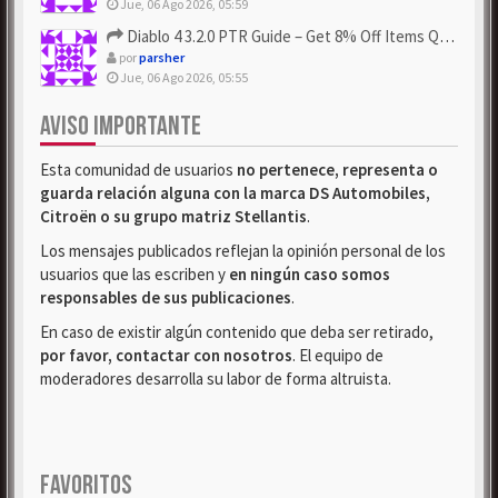
Jue, 06 Ago 2026, 05:59
Diablo 4 3.2.0 PTR Guide – Get 8% Off Items Quickly to Test ...
por
parsher
Jue, 06 Ago 2026, 05:55
AVISO IMPORTANTE
Esta comunidad de usuarios
no pertenece, representa o
guarda relación alguna con la marca DS Automobiles,
Citroën o su grupo matriz Stellantis
.
Los mensajes publicados reflejan la opinión personal de los
usuarios que las escriben y
en ningún caso somos
responsables de sus publicaciones
.
En caso de existir algún contenido que deba ser retirado,
por favor, contactar con nosotros
. El equipo de
moderadores desarrolla su labor de forma altruista.
FAVORITOS