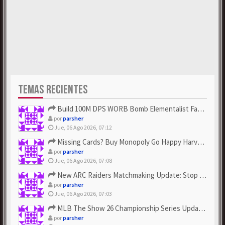
TEMAS RECIENTES
Build 100M DPS WORB Bomb Elementalist Fast - Grab POE Curren...
por
parsher
Jue, 06 Ago 2026, 07:12
Missing Cards? Buy Monopoly Go Happy Harvest with Looney Tun...
por
parsher
Jue, 06 Ago 2026, 07:08
New ARC Raiders Matchmaking Update: Stop Failed - Grab Bluep...
por
parsher
Jue, 06 Ago 2026, 07:03
MLB The Show 26 Championship Series Update! Get Cheap & ...
por
parsher