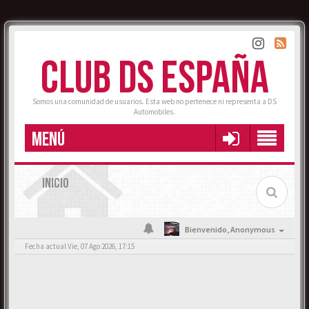
CLUB DS ESPAÑA
Somos una comunidad de usuarios. Esta web no pertenece ni representa a DS
Automobiles.
MENÚ
INICIO
Bienvenido,
Anonymous
Fecha actual Vie, 07 Ago 2026, 17:15