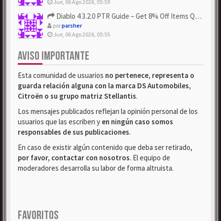
Jue, 06 Ago 2026, 05:59
Diablo 4 3.2.0 PTR Guide – Get 8% Off Items Quickly to Test ...
por
parsher
Jue, 06 Ago 2026, 05:55
AVISO IMPORTANTE
Esta comunidad de usuarios
no pertenece, representa o
guarda relación alguna con la marca DS Automobiles,
Citroën o su grupo matriz Stellantis
.
Los mensajes publicados reflejan la opinión personal de los
usuarios que las escriben y
en ningún caso somos
responsables de sus publicaciones
.
En caso de existir algún contenido que deba ser retirado,
por favor, contactar con nosotros
. El equipo de
moderadores desarrolla su labor de forma altruista.
FAVORITOS