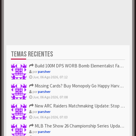
TEMAS RECIENTES
Build 100M DPS WORB Bomb Elementalist Fast - Grab POE Curren...
por
parsher
Jue, 06 Ago 2026, 07:12
Missing Cards? Buy Monopoly Go Happy Harvest with Looney Tun...
por
parsher
Jue, 06 Ago 2026, 07:08
New ARC Raiders Matchmaking Update: Stop Failed - Grab Bluep...
por
parsher
Jue, 06 Ago 2026, 07:03
MLB The Show 26 Championship Series Update! Get Cheap & ...
por
parsher