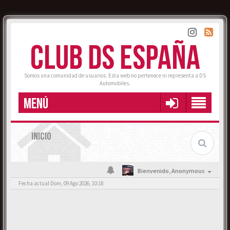
CLUB DS ESPAÑA
Somos una comunidad de usuarios. Esta web no pertenece ni representa a DS
Automobiles.
MENÚ
INICIO
Bienvenido,
Anonymous
Fecha actual Dom, 09 Ago 2026, 10:18