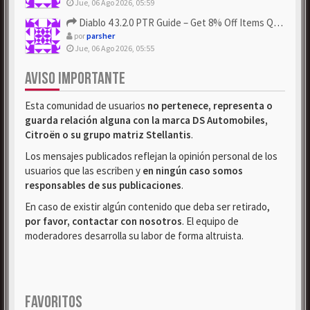
Jue, 06 Ago 2026, 05:59
Diablo 4 3.2.0 PTR Guide – Get 8% Off Items Quickly to Test ...
por
parsher
Jue, 06 Ago 2026, 05:55
AVISO IMPORTANTE
Esta comunidad de usuarios
no pertenece, representa o
guarda relación alguna con la marca DS Automobiles,
Citroën o su grupo matriz Stellantis
.
Los mensajes publicados reflejan la opinión personal de los
usuarios que las escriben y
en ningún caso somos
responsables de sus publicaciones
.
En caso de existir algún contenido que deba ser retirado,
por favor, contactar con nosotros
. El equipo de
moderadores desarrolla su labor de forma altruista.
FAVORITOS