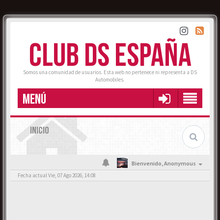
CLUB DS ESPAÑA
Somos una comunidad de usuarios. Esta web no pertenece ni representa a DS
Automobiles.
MENÚ
INICIO
Bienvenido,
Anonymous
Fecha actual Vie, 07 Ago 2026, 14:08