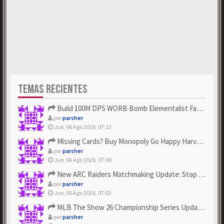
TEMAS RECIENTES
Build 100M DPS WORB Bomb Elementalist Fast - Grab POE Curren...
por
parsher
Jue, 06 Ago 2026, 07:12
Missing Cards? Buy Monopoly Go Happy Harvest with Looney Tun...
por
parsher
Jue, 06 Ago 2026, 07:08
New ARC Raiders Matchmaking Update: Stop Failed - Grab Bluep...
por
parsher
Jue, 06 Ago 2026, 07:03
MLB The Show 26 Championship Series Update! Get Cheap & ...
por
parsher