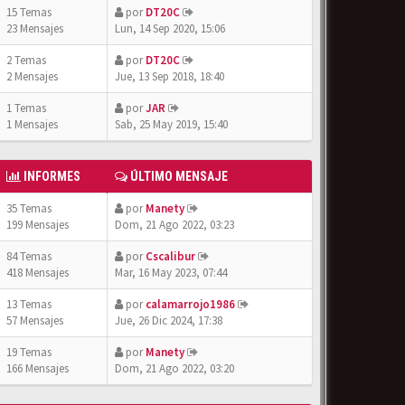
15 Temas
por
DT20C
23 Mensajes
Lun, 14 Sep 2020, 15:06
2 Temas
por
DT20C
2 Mensajes
Jue, 13 Sep 2018, 18:40
1 Temas
por
JAR
1 Mensajes
Sab, 25 May 2019, 15:40
INFORMES
ÚLTIMO MENSAJE
35 Temas
por
Manety
199 Mensajes
Dom, 21 Ago 2022, 03:23
84 Temas
por
Cscalibur
418 Mensajes
Mar, 16 May 2023, 07:44
13 Temas
por
calamarrojo1986
57 Mensajes
Jue, 26 Dic 2024, 17:38
19 Temas
por
Manety
166 Mensajes
Dom, 21 Ago 2022, 03:20