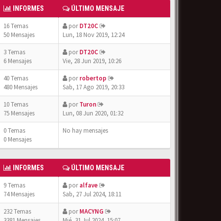
INFORMES
ÚLTIMO MENSAJE
16 Temas
por
DT20C
50 Mensajes
Lun, 18 Nov 2019, 12:24
3 Temas
por
DT20C
6 Mensajes
Vie, 28 Jun 2019, 10:26
40 Temas
por
robertop
480 Mensajes
Sab, 17 Ago 2019, 20:33
10 Temas
por
Turon
75 Mensajes
Lun, 08 Jun 2020, 01:32
0 Temas
No hay mensajes
0 Mensajes
INFORMES
ÚLTIMO MENSAJE
9 Temas
por
alfave
74 Mensajes
Sab, 27 Jul 2024, 18:11
232 Temas
por
MACYNG
3381 Mensajes
Mié, 31 Jul 2024, 15:07