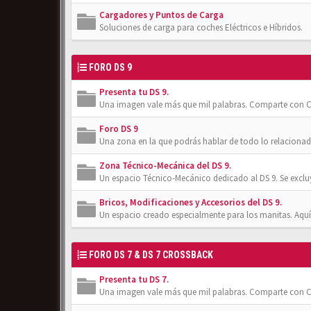
Cargadores y Puntos de Carga
Soluciones de carga para coches Eléctricos e Híbridos.
FORO DS 9
Presenta tu DS 9.
Una imagen vale más que mil palabras. Comparte con Cl
Foro DS 9
Una zona en la que podrás hablar de todo lo relacionad
Zona Técnico-Mecánica del DS 9.
Un espacio Técnico-Mecánico dedicado al DS 9. Se exclu
Bricos, Modificaciones y Accesorios del DS 9.
Un espacio creado especialmente para los manitas. Aquí
FORO DS 7 & DS 7 CROSSBACK
Presenta tu DS 7.
Una imagen vale más que mil palabras. Comparte con Cl