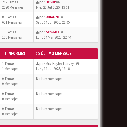
267 Temas
por
DsGar
2270 Mensajes
Mié, 22 Jul 2026, 13:01
87 Temas
por
BlueHdi
651 Mensajes
Sab, 04 Jul 2026, 21:05
15 Temas
por
osmoba
159 Mensajes
Lun, 24 Mar 2025, 22:44
INFORMES
ÚLTIMO MENSAJE
1 Temas
por
Mrs. Kaylee Harvey I
1 Mensajes
Lun, 14 Jul 2025, 19:18
0 Temas
No hay mensajes
0 Mensajes
0 Temas
No hay mensajes
0 Mensajes
0 Temas
No hay mensajes
0 Mensajes