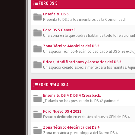
FORO DS 5
Enseña tu DS 5.
Presenta tu DS 5 a los miembros de la Comunidad!
Foro DS 5 General.
Una zona en la que podrás hablar de todo lo relacionad
Zona Técnico-Mecánica del DS 5.
Un espacio Técnico-Mecánico dedicado al DS 5. Se exclu
Bricos, Modificaciones y Accesorios del DS 5.
Un espacio creado especialmente para los manitas. Aquí
FORO Nº4 & DS 4
Enseña tu DS 4 & DS 4 Crossback.
¿Todavía no has presentado tu DS 4? ¡Anímate!
Foro Nuevo DS 4 2021
Espacio dedicado en exclusiva al nuevo GEN del DS 4.
Zona Técnico-Mecánica del DS 4.
Zona mecánica y tecnológica del Nuevo DS 4.