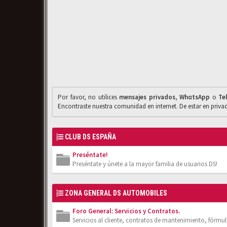
Por favor, no utilices
mensajes privados
,
WhαtsApp
o
Te
Encontraste nuestra comunidad en internet. De estar en priv
CLUB DS ESPAÑA
Preséntate!
Preséntate y únete a la mayor familia de usuarios DS!
ZONA GENERAL DS AUTOMOBILES
Foro General: Servicios y Contratos.
Servicios al cliente, contratos de mantenimiento, fórmula