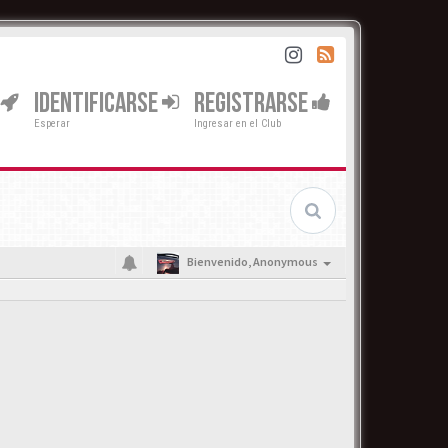
IDENTIFICARSE
REGISTRARSE
Esperar
Ingresar en el Club
Bienvenido,
Anonymous