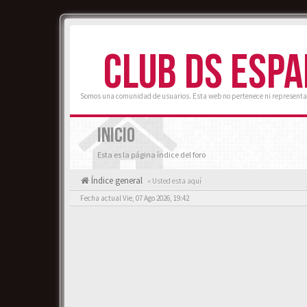
CLUB DS ESP
Somos una comunidad de usuarios. Esta web no pertenece ni representa
INICIO
Esta es la página índice del foro
Índice general
« Usted esta aquí
Fecha actual Vie, 07 Ago 2026, 19:42