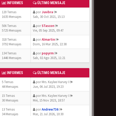
INFORMES
ÚLTIMO MENSAJE
120 Temas
por
Juvibra
1635 Mensajes
Sab, 30 Oct 2021, 15:13
506 Temas
por
STascon
5725 Mensajes
Vie, 05 Sep 2025, 09:47
318 Temas
por
Almartin
3792 Mensajes
Dom, 16 Mar 2025, 22:38
134 Temas
por
popyrm
1446 Mensajes
Sab, 02 Ago 2025, 11:21
INFORMES
ÚLTIMO MENSAJE
5 Temas
por
Mrs. Kaylee Harvey I
44 Mensajes
Jue, 06 Jul 2023, 19:23
15 Temas
por
Mrs. Kaylee Harvey I
30 Mensajes
Mié, 15 Nov 2023, 18:57
13 Temas
por
Andrew736
34 Mensajes
Mar, 21 Jul 2026, 10:30