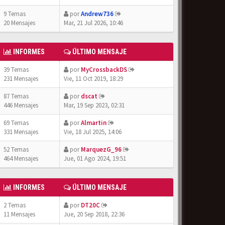
9 Temas
por
Andrew736
20 Mensajes
Mar, 21 Jul 2026, 10:46
INFORMES
ÚLTIMO MENSAJE
39 Temas
por
MyCrossbackDS
231 Mensajes
Vie, 11 Oct 2019, 18:29
87 Temas
por
dscat
446 Mensajes
Mar, 19 Sep 2023, 02:31
69 Temas
por
Almartin
331 Mensajes
Vie, 18 Jul 2025, 14:06
52 Temas
por
MarquezG_96
464 Mensajes
Jue, 01 Ago 2024, 19:51
INFORMES
ÚLTIMO MENSAJE
2 Temas
por
DT20C
11 Mensajes
Jue, 20 Sep 2018, 22:36