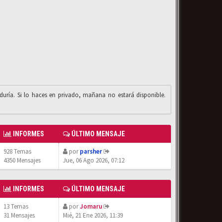
iduría. Si lo haces en privado, mañana no estará disponible.
INFORMES
ÚLTIMO MENSAJE
928 Temas
por
parsher
4350 Mensajes
Jue, 06 Ago 2026, 07:12
INFORMES
ÚLTIMO MENSAJE
13 Temas
por
Jomaru
31 Mensajes
Mié, 21 Ene 2026, 11:39