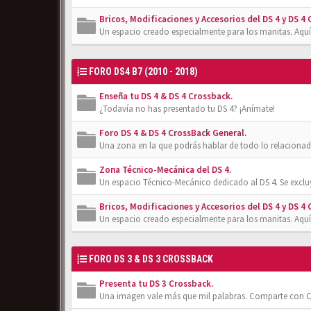
Bricos, Modificaciones y Accesorios del DS 4 y DS 4
Un espacio creado especialmente para los manitas. Aquí
FORO DS4 B7 (2010 - 2018)
Enseña tu DS 4 & DS 4 Crossback.
¿Todavía no has presentado tu DS 4? ¡Anímate!
Foro DS 4 & DS 4 CrossBack General.
Una zona en la que podrás hablar de todo lo relacionad
Zona Técnico-Mecánica del DS 4.
Un espacio Técnico-Mecánico dedicado al DS 4. Se exclu
Bricos, Modificaciones y Accesorios del DS 4 y DS 4
Un espacio creado especialmente para los manitas. Aquí
FORO DS 3 & DS 3 CROSSBACK
Presenta tu DS 3 Crossback.
Una imagen vale más que mil palabras. Comparte con Cl