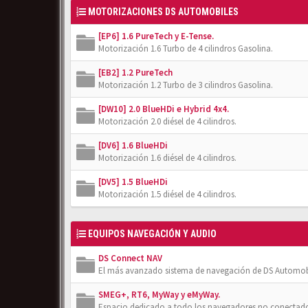
MOTORIZACIONES DS AUTOMOBILES
[EP6] 1.6 PureTech y E-Tense.
Motorización 1.6 Turbo de 4 cilindros Gasolina.
[EB2] 1.2 PureTech
Motorización 1.2 Turbo de 3 cilindros Gasolina.
[DW10] 2.0 BlueHDi e Hybrid 4x4.
Motorización 2.0 diésel de 4 cilindros.
[DV6] 1.6 BlueHDi
Motorización 1.6 diésel de 4 cilindros.
[DV5] 1.5 BlueHDi
Motorización 1.5 diésel de 4 cilindros.
EQUIPOS NAVEGACIÓN Y AUDIO
DS Connect NAV
El más avanzado sistema de navegación de DS Automob
SMEG+, RT6, MyWay y eMyWay.
Espacio dedicado a todo los navegadores no conectado