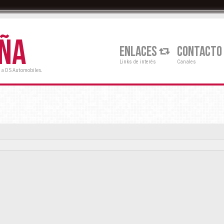
AÑA
ENLACES
CONTACTO
Links de interés
Canales
 a DS Automobiles.