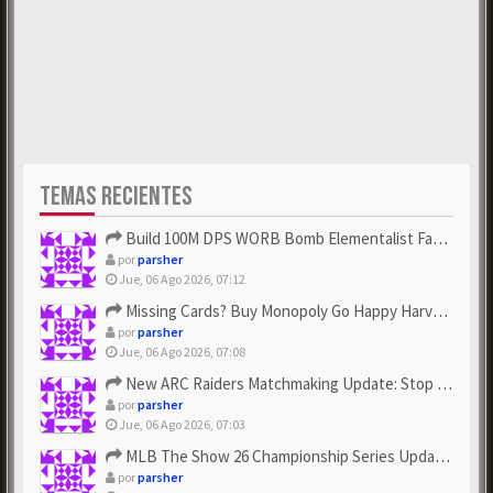
TEMAS RECIENTES
Build 100M DPS WORB Bomb Elementalist Fast - Grab POE Curren...
por
parsher
Jue, 06 Ago 2026, 07:12
Missing Cards? Buy Monopoly Go Happy Harvest with Looney Tun...
por
parsher
Jue, 06 Ago 2026, 07:08
New ARC Raiders Matchmaking Update: Stop Failed - Grab Bluep...
por
parsher
Jue, 06 Ago 2026, 07:03
MLB The Show 26 Championship Series Update! Get Cheap & ...
por
parsher