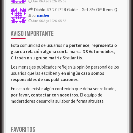
Jue, 06 Ago 2026, 05:59
Diablo 4 3.2.0 PTR Guide – Get 8% Off Items Quickly to Test ...
por
parsher
Jue, 06 Ago 2026, 05:55
AVISO IMPORTANTE
Esta comunidad de usuarios
no pertenece, representa o
guarda relación alguna con la marca DS Automobiles,
Citroën o su grupo matriz Stellantis
.
Los mensajes publicados reflejan la opinión personal de los
usuarios que las escriben y
en ningún caso somos
responsables de sus publicaciones
.
En caso de existir algún contenido que deba ser retirado,
por favor, contactar con nosotros
. El equipo de
moderadores desarrolla su labor de forma altruista.
FAVORITOS