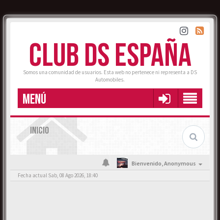
CLUB DS ESPAÑA
Somos una comunidad de usuarios. Esta web no pertenece ni representa a DS
Automobiles.
MENÚ
INICIO
Bienvenido,
Anonymous
Fecha actual Sab, 08 Ago 2026, 18:40