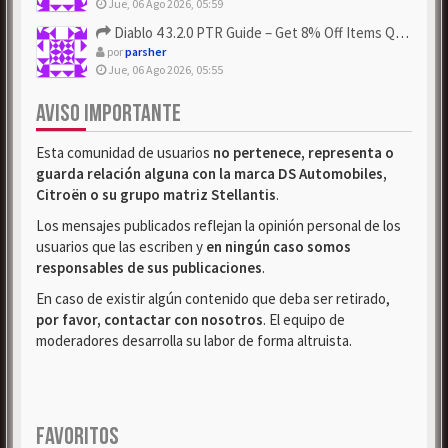
Jue, 06 Ago 2026, 05:59
Diablo 4 3.2.0 PTR Guide – Get 8% Off Items Quickly to Test ...
por
parsher
Jue, 06 Ago 2026, 05:55
AVISO IMPORTANTE
Esta comunidad de usuarios
no pertenece, representa o
guarda relación alguna con la marca DS Automobiles,
Citroën o su grupo matriz Stellantis
.
Los mensajes publicados reflejan la opinión personal de los
usuarios que las escriben y
en ningún caso somos
responsables de sus publicaciones
.
En caso de existir algún contenido que deba ser retirado,
por favor, contactar con nosotros
. El equipo de
moderadores desarrolla su labor de forma altruista.
FAVORITOS