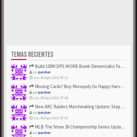
TEMAS RECIENTES
Build 100M DPS WORB Bomb Elementalist Fast - Grab POE Curren...
por
parsher
Jue, 06 Ago 2026, 07:12
Missing Cards? Buy Monopoly Go Happy Harvest with Looney Tun...
por
parsher
Jue, 06 Ago 2026, 07:08
New ARC Raiders Matchmaking Update: Stop Failed - Grab Bluep...
por
parsher
Jue, 06 Ago 2026, 07:03
MLB The Show 26 Championship Series Update! Get Cheap & ...
por
parsher