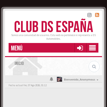
CLUB DS ESPAÑA
Somos una comunidad de usuarios. Esta web no pertenece ni representa a DS
Automobiles.
MENÚ
INICIO
Bienvenido,
Anonymous
Fecha actual Vie, 07 Ago 2026, 01:12