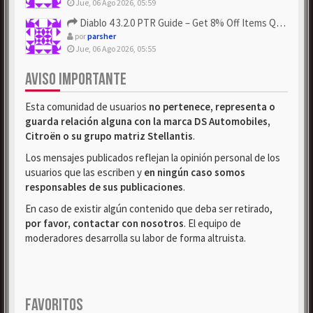
Jue, 06 Ago 2026, 05:59
Diablo 4 3.2.0 PTR Guide – Get 8% Off Items Quickly to Test ...
por
parsher
Jue, 06 Ago 2026, 05:55
AVISO IMPORTANTE
Esta comunidad de usuarios
no pertenece, representa o
guarda relación alguna con la marca DS Automobiles,
Citroën o su grupo matriz Stellantis
.
Los mensajes publicados reflejan la opinión personal de los
usuarios que las escriben y
en ningún caso somos
responsables de sus publicaciones
.
En caso de existir algún contenido que deba ser retirado,
por favor, contactar con nosotros
. El equipo de
moderadores desarrolla su labor de forma altruista.
FAVORITOS