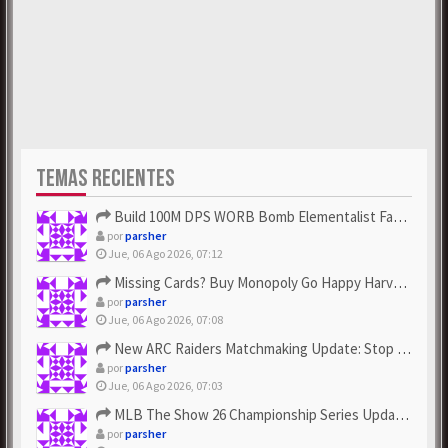
TEMAS RECIENTES
Build 100M DPS WORB Bomb Elementalist Fast - Grab POE Curren...
por
parsher
Jue, 06 Ago 2026, 07:12
Missing Cards? Buy Monopoly Go Happy Harvest with Looney Tun...
por
parsher
Jue, 06 Ago 2026, 07:08
New ARC Raiders Matchmaking Update: Stop Failed - Grab Bluep...
por
parsher
Jue, 06 Ago 2026, 07:03
MLB The Show 26 Championship Series Update! Get Cheap & ...
por
parsher