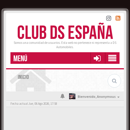
CLUB DS ESPAÑA
Somos una comunidad de usuarios. Esta web no pertenece ni representa a DS
Automobiles.
MENÚ
INICIO
Bienvenido,
Anonymous
Fecha actual Jue, 06 Ago 2026, 17:58