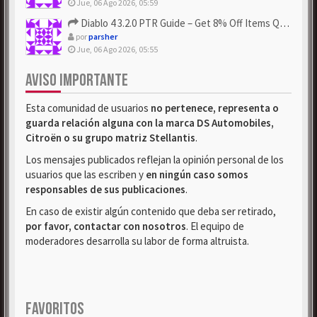
Jue, 06 Ago 2026, 05:59
Diablo 4 3.2.0 PTR Guide – Get 8% Off Items Quickly to Test ...
por
parsher
Jue, 06 Ago 2026, 05:55
AVISO IMPORTANTE
Esta comunidad de usuarios
no pertenece, representa o
guarda relación alguna con la marca DS Automobiles,
Citroën o su grupo matriz Stellantis
.
Los mensajes publicados reflejan la opinión personal de los
usuarios que las escriben y
en ningún caso somos
responsables de sus publicaciones
.
En caso de existir algún contenido que deba ser retirado,
por favor, contactar con nosotros
. El equipo de
moderadores desarrolla su labor de forma altruista.
FAVORITOS