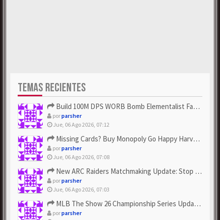
TEMAS RECIENTES
Build 100M DPS WORB Bomb Elementalist Fast - Grab POE Curren...
por
parsher
Jue, 06 Ago 2026, 07:12
Missing Cards? Buy Monopoly Go Happy Harvest with Looney Tun...
por
parsher
Jue, 06 Ago 2026, 07:08
New ARC Raiders Matchmaking Update: Stop Failed - Grab Bluep...
por
parsher
Jue, 06 Ago 2026, 07:03
MLB The Show 26 Championship Series Update! Get Cheap & ...
por
parsher