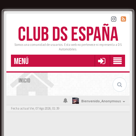
CLUB DS ESPAÑA
Somos una comunidad de usuarios. Esta web no pertenece ni representa a DS
Automobiles.
MENÚ
INICIO
Bienvenido,
Anonymous
Fecha actual Vie, 07 Ago 2026, 01:39