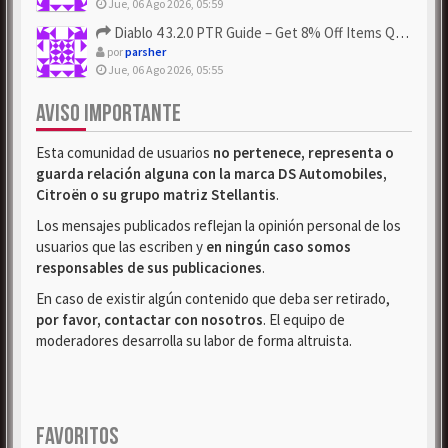
Jue, 06 Ago 2026, 05:59
Diablo 4 3.2.0 PTR Guide – Get 8% Off Items Quickly to Test ...
por
parsher
Jue, 06 Ago 2026, 05:55
AVISO IMPORTANTE
Esta comunidad de usuarios
no pertenece, representa o
guarda relación alguna con la marca DS Automobiles,
Citroën o su grupo matriz Stellantis
.
Los mensajes publicados reflejan la opinión personal de los
usuarios que las escriben y
en ningún caso somos
responsables de sus publicaciones
.
En caso de existir algún contenido que deba ser retirado,
por favor, contactar con nosotros
. El equipo de
moderadores desarrolla su labor de forma altruista.
FAVORITOS