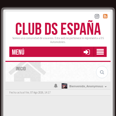
CLUB DS ESPAÑA
Somos una comunidad de usuarios. Esta web no pertenece ni representa a DS
Automobiles.
MENÚ
INICIO
Bienvenido,
Anonymous
Fecha actual Vie, 07 Ago 2026, 14:17