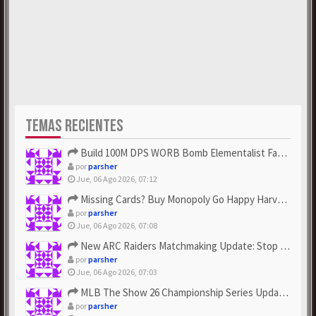
TEMAS RECIENTES
Build 100M DPS WORB Bomb Elementalist Fast - Grab POE Curren...
por
parsher
Jue, 06 Ago 2026, 07:12
Missing Cards? Buy Monopoly Go Happy Harvest with Looney Tun...
por
parsher
Jue, 06 Ago 2026, 07:08
New ARC Raiders Matchmaking Update: Stop Failed - Grab Bluep...
por
parsher
Jue, 06 Ago 2026, 07:03
MLB The Show 26 Championship Series Update! Get Cheap & ...
por
parsher