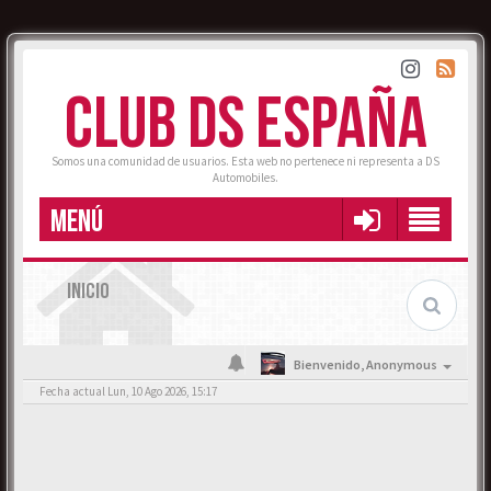
CLUB DS ESPAÑA
Somos una comunidad de usuarios. Esta web no pertenece ni representa a DS
Automobiles.
MENÚ
INICIO
Bienvenido,
Anonymous
Fecha actual Lun, 10 Ago 2026, 15:17