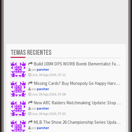
TEMAS RECIENTES
Build 100M DPS WORB Bomb Elementalist Fast - Grab POE Curren...
por
parsher
Jue, 06 Ago 2026, 07:12
Missing Cards? Buy Monopoly Go Happy Harvest with Looney Tun...
por
parsher
Jue, 06 Ago 2026, 07:08
New ARC Raiders Matchmaking Update: Stop Failed - Grab Bluep...
por
parsher
Jue, 06 Ago 2026, 07:03
MLB The Show 26 Championship Series Update! Get Cheap & ...
por
parsher