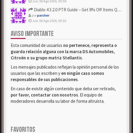
Jue, 06 Ago 2026, 05:59
Diablo 4 3.2.0 PTR Guide – Get 8% Off Items Quickly to Test ...
por
parsher
Jue, 06 Ago 2026, 05:55
AVISO IMPORTANTE
Esta comunidad de usuarios
no pertenece, representa o
guarda relación alguna con la marca DS Automobiles,
Citroën o su grupo matriz Stellantis
.
Los mensajes publicados reflejan la opinión personal de los
usuarios que las escriben y
en ningún caso somos
responsables de sus publicaciones
.
En caso de existir algún contenido que deba ser retirado,
por favor, contactar con nosotros
. El equipo de
moderadores desarrolla su labor de forma altruista.
FAVORITOS