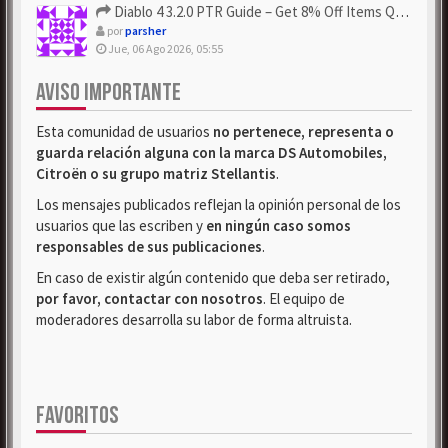
Diablo 4 3.2.0 PTR Guide – Get 8% Off Items Quickly to Test ...
por
parsher
Jue, 06 Ago 2026, 05:55
AVISO IMPORTANTE
Esta comunidad de usuarios
no pertenece, representa o
guarda relación alguna con la marca DS Automobiles,
Citroën o su grupo matriz Stellantis
.
Los mensajes publicados reflejan la opinión personal de los
usuarios que las escriben y
en ningún caso somos
responsables de sus publicaciones
.
En caso de existir algún contenido que deba ser retirado,
por favor, contactar con nosotros
. El equipo de
moderadores desarrolla su labor de forma altruista.
FAVORITOS