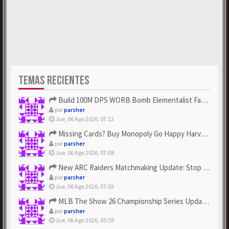
TEMAS RECIENTES
Build 100M DPS WORB Bomb Elementalist Fast - Grab POE Curren...
por
parsher
Jue, 06 Ago 2026, 07:12
Missing Cards? Buy Monopoly Go Happy Harvest with Looney Tun...
por
parsher
Jue, 06 Ago 2026, 07:08
New ARC Raiders Matchmaking Update: Stop Failed - Grab Bluep...
por
parsher
Jue, 06 Ago 2026, 07:03
MLB The Show 26 Championship Series Update! Get Cheap & ...
por
parsher
Jue, 06 Ago 2026, 05:59