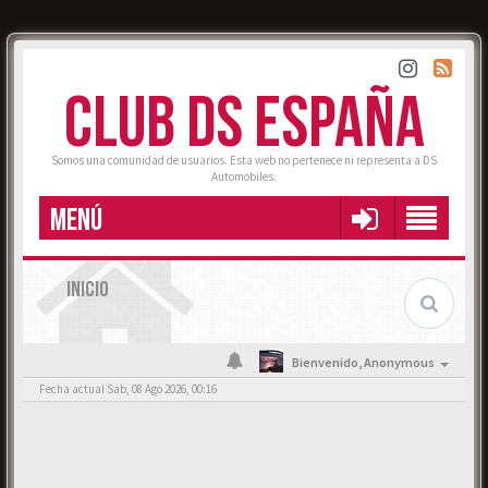
CLUB DS ESPAÑA
Somos una comunidad de usuarios. Esta web no pertenece ni representa a DS
Automobiles.
MENÚ
INICIO
Bienvenido,
Anonymous
Fecha actual Sab, 08 Ago 2026, 00:16