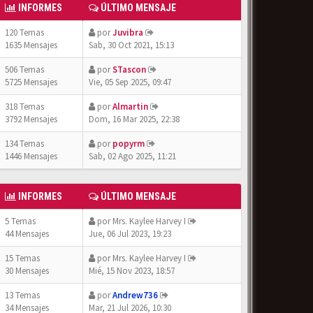
INFORMES
ÚLTIMO MENSAJE
120 Temas
por
Juvibra
1635 Mensajes
Sab, 30 Oct 2021, 15:13
506 Temas
por
STascon
5725 Mensajes
Vie, 05 Sep 2025, 09:47
318 Temas
por
Almartin
3792 Mensajes
Dom, 16 Mar 2025, 22:38
134 Temas
por
popyrm
1446 Mensajes
Sab, 02 Ago 2025, 11:21
INFORMES
ÚLTIMO MENSAJE
5 Temas
por
Mrs. Kaylee Harvey I
44 Mensajes
Jue, 06 Jul 2023, 19:23
15 Temas
por
Mrs. Kaylee Harvey I
30 Mensajes
Mié, 15 Nov 2023, 18:57
13 Temas
por
Andrew736
34 Mensajes
Mar, 21 Jul 2026, 10:30