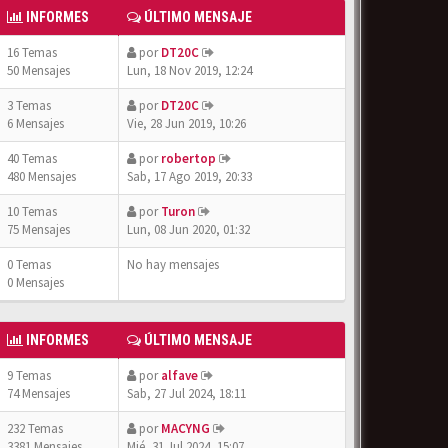
INFORMES
ÚLTIMO MENSAJE
16 Temas
por
DT20C
50 Mensajes
Lun, 18 Nov 2019, 12:24
3 Temas
por
DT20C
6 Mensajes
Vie, 28 Jun 2019, 10:26
40 Temas
por
robertop
480 Mensajes
Sab, 17 Ago 2019, 20:33
10 Temas
por
Turon
75 Mensajes
Lun, 08 Jun 2020, 01:32
0 Temas
No hay mensajes
0 Mensajes
INFORMES
ÚLTIMO MENSAJE
9 Temas
por
alfave
74 Mensajes
Sab, 27 Jul 2024, 18:11
232 Temas
por
MACYNG
3381 Mensajes
Mié, 31 Jul 2024, 15:07