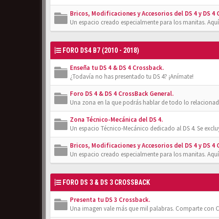
Bricos, Modificaciones y Accesorios del DS 4 y DS 4
Un espacio creado especialmente para los manitas. Aquí
FORO DS4 B7 (2010 - 2018)
Enseña tu DS 4 & DS 4 Crossback.
¿Todavía no has presentado tu DS 4? ¡Anímate!
Foro DS 4 & DS 4 CrossBack General.
Una zona en la que podrás hablar de todo lo relacionad
Zona Técnico-Mecánica del DS 4.
Un espacio Técnico-Mecánico dedicado al DS 4. Se exclu
Bricos, Modificaciones y Accesorios del DS 4 y DS 4
Un espacio creado especialmente para los manitas. Aquí
FORO DS 3 & DS 3 CROSSBACK
Presenta tu DS 3 Crossback.
Una imagen vale más que mil palabras. Comparte con Cl