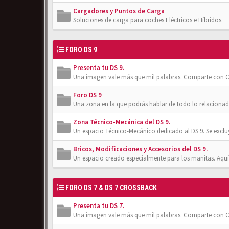
Cargadores y Puntos de Carga
Soluciones de carga para coches Eléctricos e Híbridos.
FORO DS 9
Presenta tu DS 9.
Una imagen vale más que mil palabras. Comparte con Cl
Foro DS 9
Una zona en la que podrás hablar de todo lo relacionad
Zona Técnico-Mecánica del DS 9.
Un espacio Técnico-Mecánico dedicado al DS 9. Se exclu
Bricos, Modificaciones y Accesorios del DS 9.
Un espacio creado especialmente para los manitas. Aquí
FORO DS 7 & DS 7 CROSSBACK
Presenta tu DS 7.
Una imagen vale más que mil palabras. Comparte con Cl