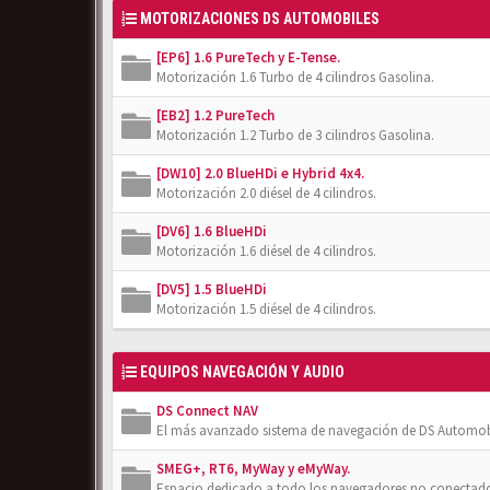
MOTORIZACIONES DS AUTOMOBILES
[EP6] 1.6 PureTech y E-Tense.
Motorización 1.6 Turbo de 4 cilindros Gasolina.
[EB2] 1.2 PureTech
Motorización 1.2 Turbo de 3 cilindros Gasolina.
[DW10] 2.0 BlueHDi e Hybrid 4x4.
Motorización 2.0 diésel de 4 cilindros.
[DV6] 1.6 BlueHDi
Motorización 1.6 diésel de 4 cilindros.
[DV5] 1.5 BlueHDi
Motorización 1.5 diésel de 4 cilindros.
EQUIPOS NAVEGACIÓN Y AUDIO
DS Connect NAV
El más avanzado sistema de navegación de DS Automob
SMEG+, RT6, MyWay y eMyWay.
Espacio dedicado a todo los navegadores no conectado