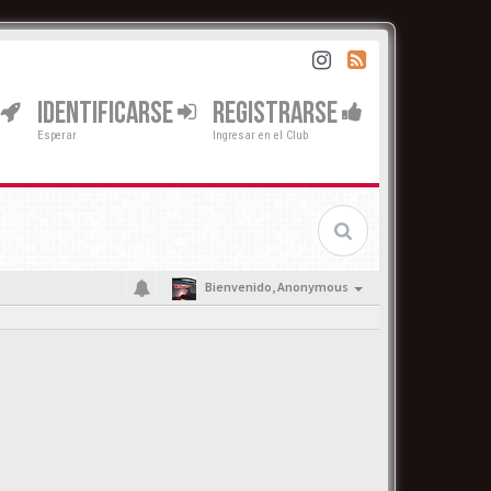
IDENTIFICARSE
REGISTRARSE
Esperar
Ingresar en el Club
Bienvenido,
Anonymous