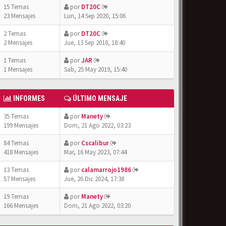
15 Temas
por
DT20C
23 Mensajes
Lun, 14 Sep 2020, 15:06
2 Temas
por
DT20C
2 Mensajes
Jue, 13 Sep 2018, 18:40
1 Temas
por
JAR
1 Mensajes
Sab, 25 May 2019, 15:40
INFORMES
ÚLTIMO MENSAJE
35 Temas
por
Manety
199 Mensajes
Dom, 21 Ago 2022, 03:23
84 Temas
por
Cscalibur
418 Mensajes
Mar, 16 May 2023, 07:44
13 Temas
por
calamarrojo1986
57 Mensajes
Jue, 26 Dic 2024, 17:38
19 Temas
por
Manety
166 Mensajes
Dom, 21 Ago 2022, 03:20