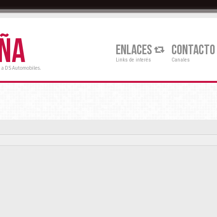
AÑA
ENLACES
CONTACTO
Links de interés
Canales
 a DS Automobiles.