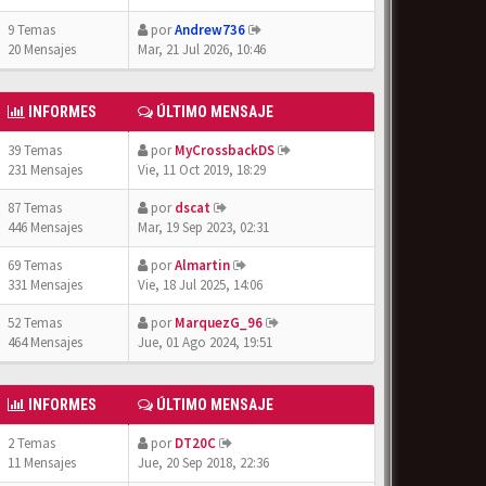
9 Temas
por
Andrew736
20 Mensajes
Mar, 21 Jul 2026, 10:46
INFORMES
ÚLTIMO MENSAJE
39 Temas
por
MyCrossbackDS
231 Mensajes
Vie, 11 Oct 2019, 18:29
87 Temas
por
dscat
446 Mensajes
Mar, 19 Sep 2023, 02:31
69 Temas
por
Almartin
331 Mensajes
Vie, 18 Jul 2025, 14:06
52 Temas
por
MarquezG_96
464 Mensajes
Jue, 01 Ago 2024, 19:51
INFORMES
ÚLTIMO MENSAJE
2 Temas
por
DT20C
11 Mensajes
Jue, 20 Sep 2018, 22:36