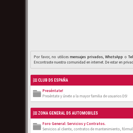
Por favor, no utilices
mensajes privados
,
WhαtsApp
o
Te
Encontraste nuestra comunidad en internet. De estar en priv
CLUB DS ESPAÑA
Preséntate!
Preséntate y únete a la mayor familia de usuarios DS!
ZONA GENERAL DS AUTOMOBILES
Foro General: Servicios y Contratos.
Servicios al cliente, contratos de mantenimiento, fórmula