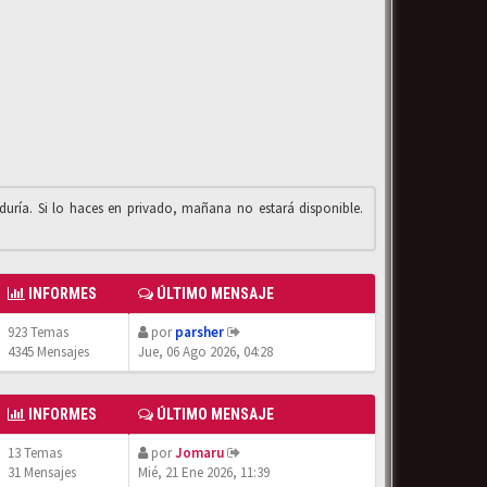
iduría. Si lo haces en privado, mañana no estará disponible.
INFORMES
ÚLTIMO MENSAJE
923 Temas
por
parsher
4345 Mensajes
Jue, 06 Ago 2026, 04:28
INFORMES
ÚLTIMO MENSAJE
13 Temas
por
Jomaru
31 Mensajes
Mié, 21 Ene 2026, 11:39