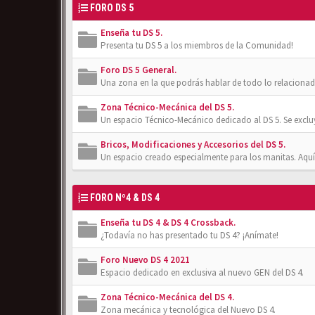
FORO DS 5
Enseña tu DS 5.
Presenta tu DS 5 a los miembros de la Comunidad!
Foro DS 5 General.
Una zona en la que podrás hablar de todo lo relacionad
Zona Técnico-Mecánica del DS 5.
Un espacio Técnico-Mecánico dedicado al DS 5. Se exclu
Bricos, Modificaciones y Accesorios del DS 5.
Un espacio creado especialmente para los manitas. Aquí
FORO Nº4 & DS 4
Enseña tu DS 4 & DS 4 Crossback.
¿Todavía no has presentado tu DS 4? ¡Anímate!
Foro Nuevo DS 4 2021
Espacio dedicado en exclusiva al nuevo GEN del DS 4.
Zona Técnico-Mecánica del DS 4.
Zona mecánica y tecnológica del Nuevo DS 4.