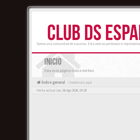
CLUB DS ESP
Somos una comunidad de usuarios. Esta web no pertenece ni representa
INICIO
Esta es la página índice del foro
Índice general
« Usted esta aquí
Fecha actual Jue, 06 Ago 2026, 04:28