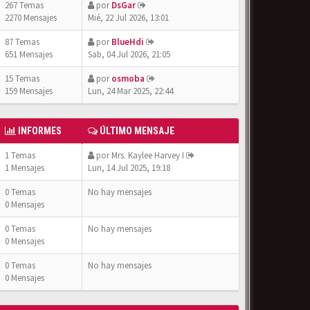
267 Temas
por
DsGar
2270 Mensajes
Mié, 22 Jul 2026, 13:01
87 Temas
por
BlueHdi
651 Mensajes
Sab, 04 Jul 2026, 21:05
15 Temas
por
osmoba
159 Mensajes
Lun, 24 Mar 2025, 22:44
INFORMES
ÚLTIMO MENSAJE
1 Temas
por
Mrs. Kaylee Harvey I
1 Mensajes
Lun, 14 Jul 2025, 19:18
0 Temas
No hay mensajes
0 Mensajes
0 Temas
No hay mensajes
0 Mensajes
0 Temas
No hay mensajes
0 Mensajes