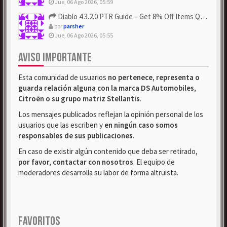
Jue, 06 Ago 2026, 05:59
Diablo 4 3.2.0 PTR Guide – Get 8% Off Items Quickly to Test ...
por
parsher
Jue, 06 Ago 2026, 05:55
AVISO IMPORTANTE
Esta comunidad de usuarios
no pertenece, representa o
guarda relación alguna con la marca DS Automobiles,
Citroën o su grupo matriz Stellantis
.
Los mensajes publicados reflejan la opinión personal de los
usuarios que las escriben y
en ningún caso somos
responsables de sus publicaciones
.
En caso de existir algún contenido que deba ser retirado,
por favor, contactar con nosotros
. El equipo de
moderadores desarrolla su labor de forma altruista.
FAVORITOS