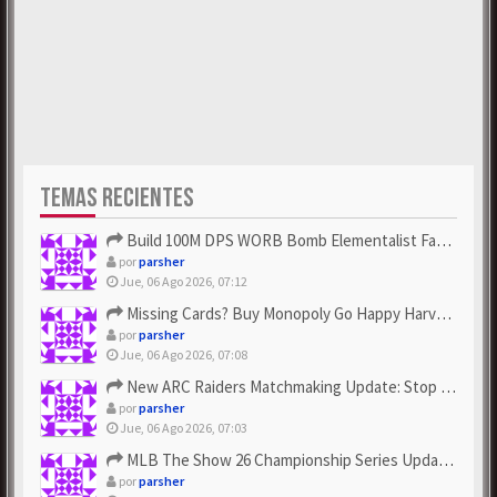
TEMAS RECIENTES
Build 100M DPS WORB Bomb Elementalist Fast - Grab POE Curren...
por
parsher
Jue, 06 Ago 2026, 07:12
Missing Cards? Buy Monopoly Go Happy Harvest with Looney Tun...
por
parsher
Jue, 06 Ago 2026, 07:08
New ARC Raiders Matchmaking Update: Stop Failed - Grab Bluep...
por
parsher
Jue, 06 Ago 2026, 07:03
MLB The Show 26 Championship Series Update! Get Cheap & ...
por
parsher