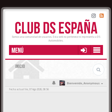
CLUB DS ESPAÑA
Somos una comunidad de usuarios. Esta web no pertenece ni representa a DS
Automobiles.
MENÚ
INICIO
Bienvenido,
Anonymous
Fecha actual Vie, 07 Ago 2026, 08:56