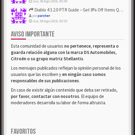
Jue, 06 Ago 2026, 05:59
Diablo 4 3.2.0 PTR Guide – Get 8% Off Items Quickly to Test ...
por
parsher
Jue, 06 Ago 2026, 05:55
AVISO IMPORTANTE
Esta comunidad de usuarios
no pertenece, representa o
guarda relación alguna con la marca DS Automobiles,
Citroën o su grupo matriz Stellantis
.
Los mensajes publicados reflejan la opinión personal de los
usuarios que las escriben y
en ningún caso somos
responsables de sus publicaciones
.
En caso de existir algún contenido que deba ser retirado,
por favor, contactar con nosotros
. El equipo de
moderadores desarrolla su labor de forma altruista.
FAVORITOS