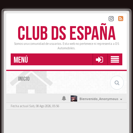
CLUB DS ESPAÑA
Somos una comunidad de usuarios. Esta web no pertenece ni representa a DS
Automobiles.
MENÚ
INICIO
Bienvenido,
Anonymous
Fecha actual Sab, 08 Ago 2026, 05:56