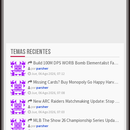
TEMAS RECIENTES
Build 100M DPS WORB Bomb Elementalist Fast - Grab POE Curren...
por
parsher
Jue, 06 Ago 2026, 07:12
Missing Cards? Buy Monopoly Go Happy Harvest with Looney Tun...
por
parsher
Jue, 06 Ago 2026, 07:08
New ARC Raiders Matchmaking Update: Stop Failed - Grab Bluep...
por
parsher
Jue, 06 Ago 2026, 07:03
MLB The Show 26 Championship Series Update! Get Cheap & ...
por
parsher