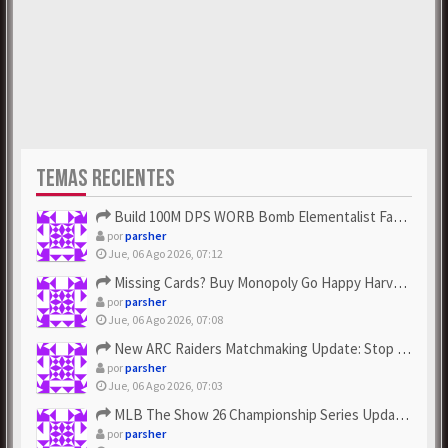
TEMAS RECIENTES
Build 100M DPS WORB Bomb Elementalist Fast - Grab POE Curren...
por
parsher
Jue, 06 Ago 2026, 07:12
Missing Cards? Buy Monopoly Go Happy Harvest with Looney Tun...
por
parsher
Jue, 06 Ago 2026, 07:08
New ARC Raiders Matchmaking Update: Stop Failed - Grab Bluep...
por
parsher
Jue, 06 Ago 2026, 07:03
MLB The Show 26 Championship Series Update! Get Cheap & ...
por
parsher