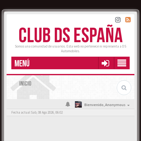
CLUB DS ESPAÑA
Somos una comunidad de usuarios. Esta web no pertenece ni representa a DS
Automobiles.
MENÚ
INICIO
Bienvenido,
Anonymous
Fecha actual Sab, 08 Ago 2026, 06:02