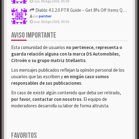
Jue, 06 Ago 2026, 05:59
Diablo 4 3.2.0 PTR Guide – Get 8% Off Items Quickly to Test ...
por
parsher
Jue, 06 Ago 2026, 05:55
AVISO IMPORTANTE
Esta comunidad de usuarios
no pertenece, representa o
guarda relación alguna con la marca DS Automobiles,
Citroën o su grupo matriz Stellantis
.
Los mensajes publicados reflejan la opinión personal de los
usuarios que las escriben y
en ningún caso somos
responsables de sus publicaciones
.
En caso de existir algún contenido que deba ser retirado,
por favor, contactar con nosotros
. El equipo de
moderadores desarrolla su labor de forma altruista.
FAVORITOS