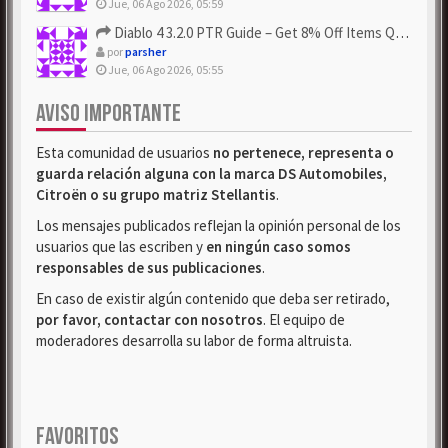
Jue, 06 Ago 2026, 05:59
Diablo 4 3.2.0 PTR Guide – Get 8% Off Items Quickly to Test ...
por
parsher
Jue, 06 Ago 2026, 05:55
AVISO IMPORTANTE
Esta comunidad de usuarios
no pertenece, representa o
guarda relación alguna con la marca DS Automobiles,
Citroën o su grupo matriz Stellantis
.
Los mensajes publicados reflejan la opinión personal de los
usuarios que las escriben y
en ningún caso somos
responsables de sus publicaciones
.
En caso de existir algún contenido que deba ser retirado,
por favor, contactar con nosotros
. El equipo de
moderadores desarrolla su labor de forma altruista.
FAVORITOS