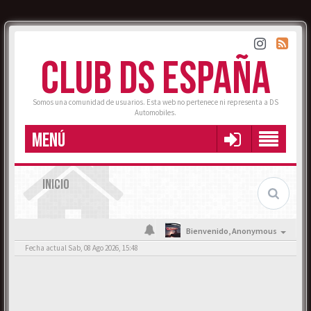
CLUB DS ESPAÑA
Somos una comunidad de usuarios. Esta web no pertenece ni representa a DS
Automobiles.
MENÚ
INICIO
Bienvenido,
Anonymous
Fecha actual Sab, 08 Ago 2026, 15:48