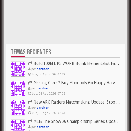
TEMAS RECIENTES
Build 100M DPS WORB Bomb Elementalist Fast - Grab POE Curren...
por
parsher
Jue, 06 Ago 2026, 07:12
Missing Cards? Buy Monopoly Go Happy Harvest with Looney Tun...
por
parsher
Jue, 06 Ago 2026, 07:08
New ARC Raiders Matchmaking Update: Stop Failed - Grab Bluep...
por
parsher
Jue, 06 Ago 2026, 07:03
MLB The Show 26 Championship Series Update! Get Cheap & ...
por
parsher