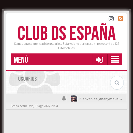
CLUB DS ESPAÑA
Somos una comunidad de usuarios. Esta web no pertenece ni representa a DS
Automobiles.
MENÚ
USUARIOS
Bienvenido,
Anonymous
Fecha actual Vie, 07 Ago 2026, 21:34