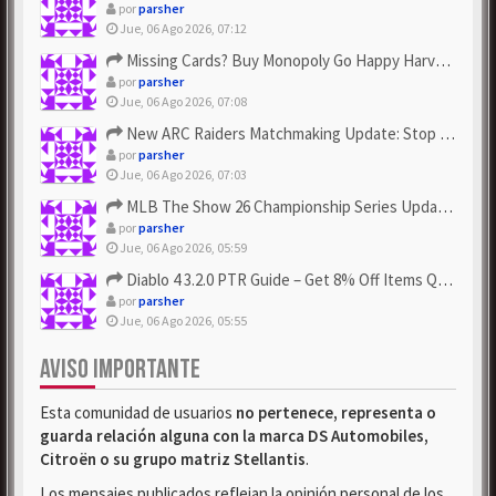
por
parsher
Jue, 06 Ago 2026, 07:12
Missing Cards? Buy Monopoly Go Happy Harvest with Looney Tun...
por
parsher
Jue, 06 Ago 2026, 07:08
New ARC Raiders Matchmaking Update: Stop Failed - Grab Bluep...
por
parsher
Jue, 06 Ago 2026, 07:03
MLB The Show 26 Championship Series Update! Get Cheap & ...
por
parsher
Jue, 06 Ago 2026, 05:59
Diablo 4 3.2.0 PTR Guide – Get 8% Off Items Quickly to Test ...
por
parsher
Jue, 06 Ago 2026, 05:55
AVISO IMPORTANTE
Esta comunidad de usuarios
no pertenece, representa o
guarda relación alguna con la marca DS Automobiles,
Citroën o su grupo matriz Stellantis
.
Los mensajes publicados reflejan la opinión personal de los