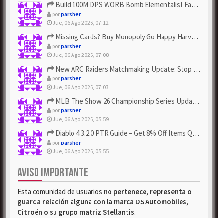
Build 100M DPS WORB Bomb Elementalist Fast - Grab POE Curren...
por
parsher
Jue, 06 Ago 2026, 07:12
Missing Cards? Buy Monopoly Go Happy Harvest with Looney Tun...
por
parsher
Jue, 06 Ago 2026, 07:08
New ARC Raiders Matchmaking Update: Stop Failed - Grab Bluep...
por
parsher
Jue, 06 Ago 2026, 07:03
MLB The Show 26 Championship Series Update! Get Cheap & ...
por
parsher
Jue, 06 Ago 2026, 05:59
Diablo 4 3.2.0 PTR Guide – Get 8% Off Items Quickly to Test ...
por
parsher
Jue, 06 Ago 2026, 05:55
AVISO IMPORTANTE
Esta comunidad de usuarios
no pertenece, representa o
guarda relación alguna con la marca DS Automobiles,
Citroën o su grupo matriz Stellantis
.