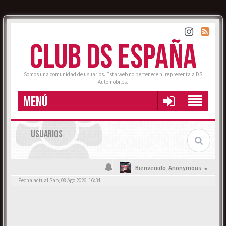
CLUB DS ESPAÑA
Somos una comunidad de usuarios. Esta web no pertenece ni representa a DS
Automobiles.
MENÚ
USUARIOS
Bienvenido,
Anonymous
Fecha actual Sab, 08 Ago 2026, 16:34