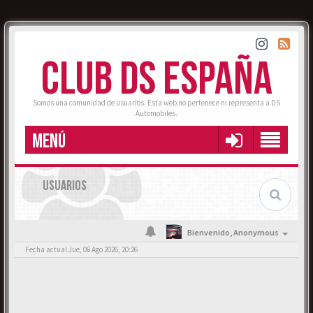
CLUB DS ESPAÑA
Somos una comunidad de usuarios. Esta web no pertenece ni representa a DS
Automobiles.
MENÚ
USUARIOS
Bienvenido,
Anonymous
Fecha actual Jue, 06 Ago 2026, 20:26