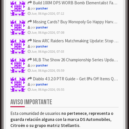
Build 100M DPS WORB Bomb Elementalist Fast - Grab POE Curren...
por
parsher
Jue, 06 Ago 2026, 07:12
Missing Cards? Buy Monopoly Go Happy Harvest with Looney Tun...
por
parsher
Jue, 06 Ago 2026, 07:08
New ARC Raiders Matchmaking Update: Stop Failed - Grab Bluep...
por
parsher
Jue, 06 Ago 2026, 07:03
MLB The Show 26 Championship Series Update! Get Cheap & ...
por
parsher
Jue, 06 Ago 2026, 05:59
Diablo 4 3.2.0 PTR Guide – Get 8% Off Items Quickly to Test ...
por
parsher
Jue, 06 Ago 2026, 05:55
AVISO IMPORTANTE
Esta comunidad de usuarios
no pertenece, representa o
guarda relación alguna con la marca DS Automobiles,
Citroën o su grupo matriz Stellantis
.