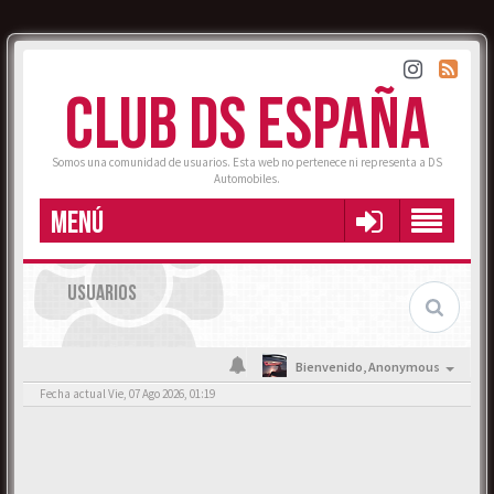
CLUB DS ESPAÑA
Somos una comunidad de usuarios. Esta web no pertenece ni representa a DS
Automobiles.
MENÚ
USUARIOS
Bienvenido,
Anonymous
Fecha actual Vie, 07 Ago 2026, 01:19