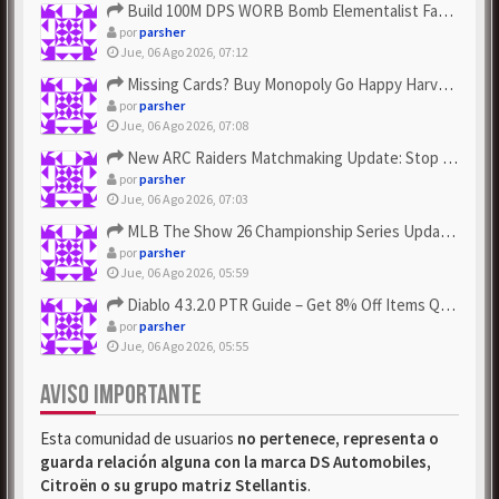
Build 100M DPS WORB Bomb Elementalist Fast - Grab POE Curren...
por
parsher
Jue, 06 Ago 2026, 07:12
Missing Cards? Buy Monopoly Go Happy Harvest with Looney Tun...
por
parsher
Jue, 06 Ago 2026, 07:08
New ARC Raiders Matchmaking Update: Stop Failed - Grab Bluep...
por
parsher
Jue, 06 Ago 2026, 07:03
MLB The Show 26 Championship Series Update! Get Cheap & ...
por
parsher
Jue, 06 Ago 2026, 05:59
Diablo 4 3.2.0 PTR Guide – Get 8% Off Items Quickly to Test ...
por
parsher
Jue, 06 Ago 2026, 05:55
AVISO IMPORTANTE
Esta comunidad de usuarios
no pertenece, representa o
guarda relación alguna con la marca DS Automobiles,
Citroën o su grupo matriz Stellantis
.