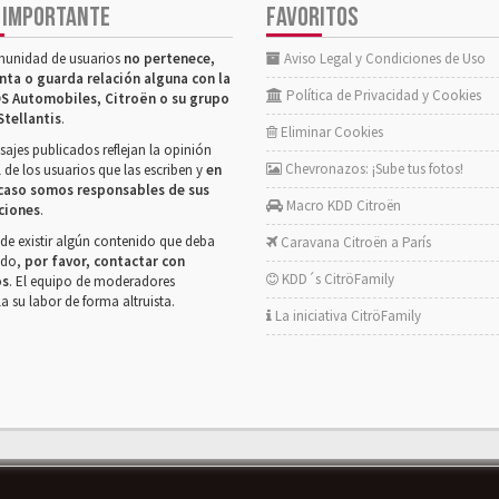
 IMPORTANTE
FAVORITOS
munidad de usuarios
no pertenece,
Aviso Legal y Condiciones de Uso
nta o guarda relación alguna con la
Política de Privacidad y Cookies
S Automobiles, Citroën o su grupo
Stellantis
.
Eliminar Cookies
ajes publicados reflejan la opinión
Chevronazos: ¡Sube tus fotos!
 de los usuarios que las escriben y
en
caso somos responsables de sus
Macro KDD Citroën
ciones
.
de existir algún contenido que deba
Caravana Citroën a París
rado,
por favor, contactar con
KDD´s CitröFamily
os
. El equipo de moderadores
la su labor de forma altruista.
La iniciativa CitröFamily