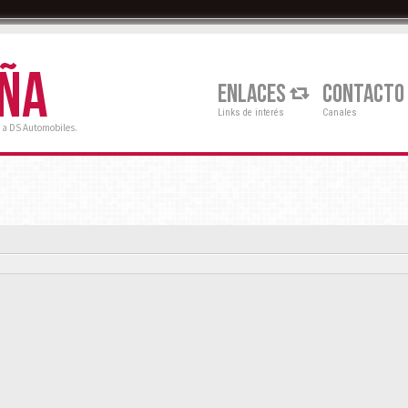
AÑA
ENLACES
CONTACTO
Links de interés
Canales
 a DS Automobiles.