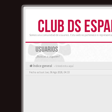
CLUB DS ESP
Somos una comunidad de usuarios. Esta web no pertenece ni representa
USUARIOS
¿Buscas a alguien?
Índice general
« Usted esta aquí
Fecha actual Jue, 06 Ago 2026, 04:33