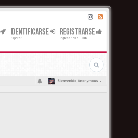
IDENTIFICARSE
REGISTRARSE
Esperar
Ingresar en el Club
Bienvenido,
Anonymous