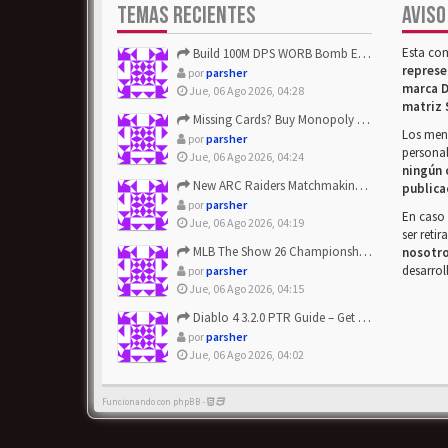
TEMAS RECIENTES
AVISO
Esta co
Build 100M DPS WORB Bomb Elementalist Fast - Grab POE Curren...
represe
por
parsher
marca D
Jue, 06 Ago 2026, 04:28
matriz 
Missing Cards? Buy Monopoly Go Happy Harvest with Looney Tun...
Los mens
por
parsher
personal
Jue, 06 Ago 2026, 04:24
ningún 
New ARC Raiders Matchmaking Update: Stop Failed - Grab Bluep...
publica
por
parsher
En caso 
Jue, 06 Ago 2026, 04:19
ser reti
MLB The Show 26 Championship Series Update! Get Cheap & ...
nosotr
desarrol
por
parsher
Jue, 06 Ago 2026, 04:15
Diablo 4 3.2.0 PTR Guide – Get 8% Off Items Quickly to Test ...
por
parsher
Jue, 06 Ago 2026, 04:02
Funcionando con phpBB -