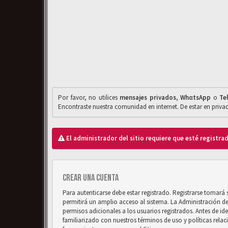
Por favor, no utilices
mensajes privados
,
WhαtsApp
o
Te
Encontraste nuestra comunidad en internet. De estar en priv
El administrador del sitio requiere que esté registrad
Crear una cuenta
Para autenticarse debe estar registrado. Registrarse tomará
permitirá un amplio acceso al sistema. La Administración d
permisos adicionales a los usuarios registrados. Antes de ide
familiarizado con nuestros términos de uso y políticas relaci