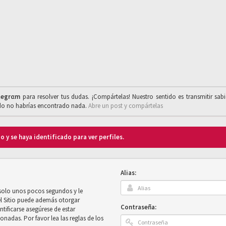
legrαm
para resolver tus dudas. ¡Compártelas! Nuestro sentido es transmitir sab
ado no habrías encontrado nada.
Abre un post y compártelas
o y se haya identificado para ver perfiles.
Alias:
 solo unos pocos segundos y le
el Sitio puede además otorgar
Contraseña:
ntificarse asegúrese de estar
onadas. Por favor lea las reglas de los