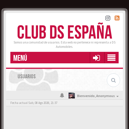
CLUB DS ESPAÑA
Somos una comunidad de usuarios. Esta web no pertenece ni representa a DS
Automobiles.
MENÚ
USUARIOS
Bienvenido,
Anonymous
Fecha actual Sab, 08 Ago 2026, 21:37