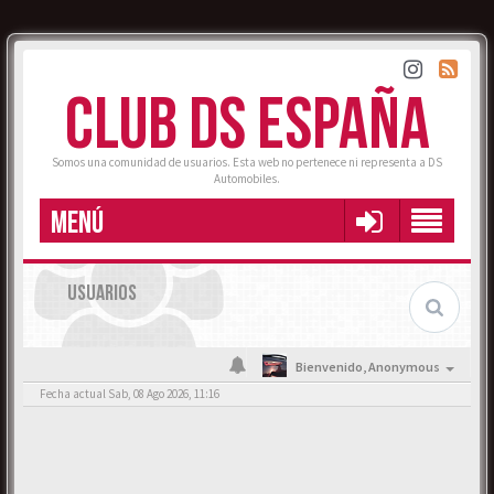
CLUB DS ESPAÑA
Somos una comunidad de usuarios. Esta web no pertenece ni representa a DS
Automobiles.
MENÚ
USUARIOS
Bienvenido,
Anonymous
Fecha actual Sab, 08 Ago 2026, 11:16