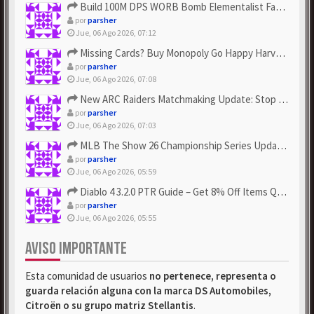
Build 100M DPS WORB Bomb Elementalist Fast - Grab POE Curren...
por
parsher
Jue, 06 Ago 2026, 07:12
Missing Cards? Buy Monopoly Go Happy Harvest with Looney Tun...
por
parsher
Jue, 06 Ago 2026, 07:08
New ARC Raiders Matchmaking Update: Stop Failed - Grab Bluep...
por
parsher
Jue, 06 Ago 2026, 07:03
MLB The Show 26 Championship Series Update! Get Cheap & ...
por
parsher
Jue, 06 Ago 2026, 05:59
Diablo 4 3.2.0 PTR Guide – Get 8% Off Items Quickly to Test ...
por
parsher
Jue, 06 Ago 2026, 05:55
AVISO IMPORTANTE
Esta comunidad de usuarios
no pertenece, representa o
guarda relación alguna con la marca DS Automobiles,
Citroën o su grupo matriz Stellantis
.