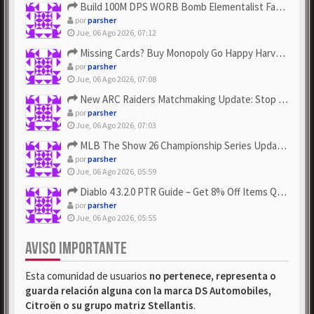
Build 100M DPS WORB Bomb Elementalist Fast - Grab POE Curren...
por
parsher
Jue, 06 Ago 2026, 07:12
Missing Cards? Buy Monopoly Go Happy Harvest with Looney Tun...
por
parsher
Jue, 06 Ago 2026, 07:08
New ARC Raiders Matchmaking Update: Stop Failed - Grab Bluep...
por
parsher
Jue, 06 Ago 2026, 07:03
MLB The Show 26 Championship Series Update! Get Cheap & ...
por
parsher
Jue, 06 Ago 2026, 05:59
Diablo 4 3.2.0 PTR Guide – Get 8% Off Items Quickly to Test ...
por
parsher
Jue, 06 Ago 2026, 05:55
AVISO IMPORTANTE
Esta comunidad de usuarios
no pertenece, representa o
guarda relación alguna con la marca DS Automobiles,
Citroën o su grupo matriz Stellantis
.