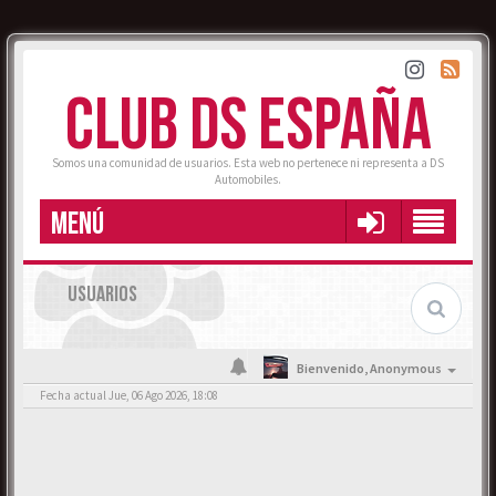
CLUB DS ESPAÑA
Somos una comunidad de usuarios. Esta web no pertenece ni representa a DS
Automobiles.
MENÚ
USUARIOS
Bienvenido,
Anonymous
Fecha actual Jue, 06 Ago 2026, 18:08