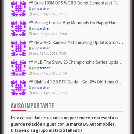
Build 100M DPS WORB Bomb Elementalist Fast - Grab POE Curren...
por
parsher
Jue, 06 Ago 2026, 07:12
Missing Cards? Buy Monopoly Go Happy Harvest with Looney Tun...
por
parsher
Jue, 06 Ago 2026, 07:08
New ARC Raiders Matchmaking Update: Stop Failed - Grab Bluep...
por
parsher
Jue, 06 Ago 2026, 07:03
MLB The Show 26 Championship Series Update! Get Cheap & ...
por
parsher
Jue, 06 Ago 2026, 05:59
Diablo 4 3.2.0 PTR Guide – Get 8% Off Items Quickly to Test ...
por
parsher
Jue, 06 Ago 2026, 05:55
AVISO IMPORTANTE
Esta comunidad de usuarios
no pertenece, representa o
guarda relación alguna con la marca DS Automobiles,
Citroën o su grupo matriz Stellantis
.