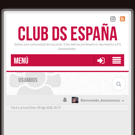
CLUB DS ESPAÑA
Somos una comunidad de usuarios. Esta web no pertenece ni representa a DS
Automobiles.
MENÚ
USUARIOS
Bienvenido,
Anonymous
Fecha actual Dom, 09 Ago 2026, 01:57