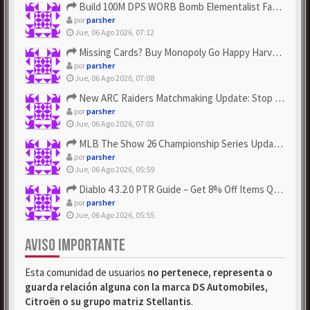
Build 100M DPS WORB Bomb Elementalist Fast - Grab POE Curren...
por
parsher
Jue, 06 Ago 2026, 07:12
Missing Cards? Buy Monopoly Go Happy Harvest with Looney Tun...
por
parsher
Jue, 06 Ago 2026, 07:08
New ARC Raiders Matchmaking Update: Stop Failed - Grab Bluep...
por
parsher
Jue, 06 Ago 2026, 07:03
MLB The Show 26 Championship Series Update! Get Cheap & ...
por
parsher
Jue, 06 Ago 2026, 05:59
Diablo 4 3.2.0 PTR Guide – Get 8% Off Items Quickly to Test ...
por
parsher
Jue, 06 Ago 2026, 05:55
AVISO IMPORTANTE
Esta comunidad de usuarios
no pertenece, representa o
guarda relación alguna con la marca DS Automobiles,
Citroën o su grupo matriz Stellantis
.