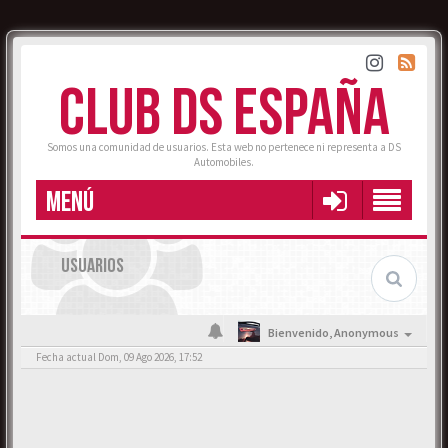
CLUB DS ESPAÑA
Somos una comunidad de usuarios. Esta web no pertenece ni representa a DS
Automobiles.
MENÚ
USUARIOS
Bienvenido,
Anonymous
Fecha actual Dom, 09 Ago 2026, 17:52