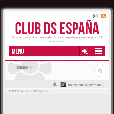
CLUB DS ESPAÑA
Somos una comunidad de usuarios. Esta web no pertenece ni representa a DS
Automobiles.
MENÚ
USUARIOS
Bienvenido,
Anonymous
Fecha actual Vie, 07 Ago 2026, 08:31