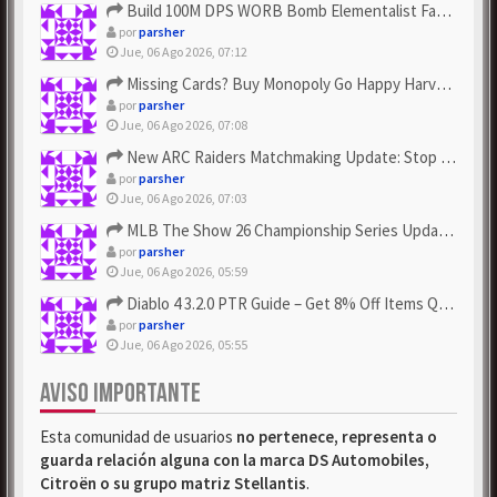
Build 100M DPS WORB Bomb Elementalist Fast - Grab POE Curren...
por
parsher
Jue, 06 Ago 2026, 07:12
Missing Cards? Buy Monopoly Go Happy Harvest with Looney Tun...
por
parsher
Jue, 06 Ago 2026, 07:08
New ARC Raiders Matchmaking Update: Stop Failed - Grab Bluep...
por
parsher
Jue, 06 Ago 2026, 07:03
MLB The Show 26 Championship Series Update! Get Cheap & ...
por
parsher
Jue, 06 Ago 2026, 05:59
Diablo 4 3.2.0 PTR Guide – Get 8% Off Items Quickly to Test ...
por
parsher
Jue, 06 Ago 2026, 05:55
AVISO IMPORTANTE
Esta comunidad de usuarios
no pertenece, representa o
guarda relación alguna con la marca DS Automobiles,
Citroën o su grupo matriz Stellantis
.