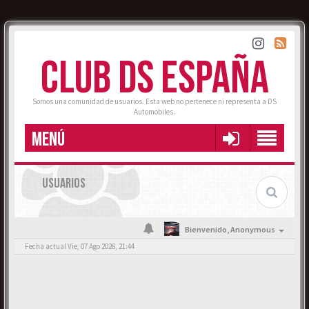
CLUB DS ESPAÑA
Somos una comunidad de usuarios. Esta web no pertenece ni representa a DS
Automobiles.
MENÚ
USUARIOS
Bienvenido,
Anonymous
Fecha actual Vie, 07 Ago 2026, 21:44