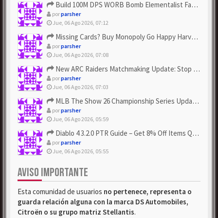
Build 100M DPS WORB Bomb Elementalist Fast - Grab POE Curren...
por
parsher
Jue, 06 Ago 2026, 07:12
Missing Cards? Buy Monopoly Go Happy Harvest with Looney Tun...
por
parsher
Jue, 06 Ago 2026, 07:08
New ARC Raiders Matchmaking Update: Stop Failed - Grab Bluep...
por
parsher
Jue, 06 Ago 2026, 07:03
MLB The Show 26 Championship Series Update! Get Cheap & ...
por
parsher
Jue, 06 Ago 2026, 05:59
Diablo 4 3.2.0 PTR Guide – Get 8% Off Items Quickly to Test ...
por
parsher
Jue, 06 Ago 2026, 05:55
AVISO IMPORTANTE
Esta comunidad de usuarios
no pertenece, representa o
guarda relación alguna con la marca DS Automobiles,
Citroën o su grupo matriz Stellantis
.