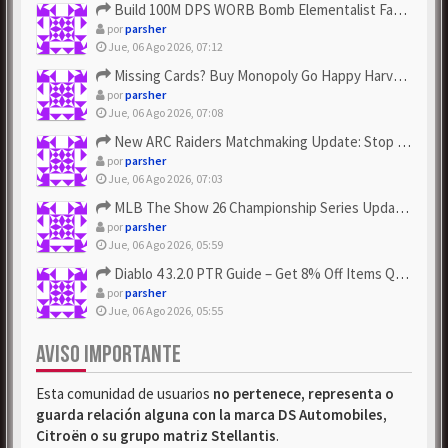
Build 100M DPS WORB Bomb Elementalist Fast - Grab POE Curren...
por
parsher
Jue, 06 Ago 2026, 07:12
Missing Cards? Buy Monopoly Go Happy Harvest with Looney Tun...
por
parsher
Jue, 06 Ago 2026, 07:08
New ARC Raiders Matchmaking Update: Stop Failed - Grab Bluep...
por
parsher
Jue, 06 Ago 2026, 07:03
MLB The Show 26 Championship Series Update! Get Cheap & ...
por
parsher
Jue, 06 Ago 2026, 05:59
Diablo 4 3.2.0 PTR Guide – Get 8% Off Items Quickly to Test ...
por
parsher
Jue, 06 Ago 2026, 05:55
AVISO IMPORTANTE
Esta comunidad de usuarios
no pertenece, representa o
guarda relación alguna con la marca DS Automobiles,
Citroën o su grupo matriz Stellantis
.