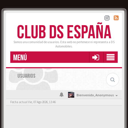
CLUB DS ESPAÑA
Somos una comunidad de usuarios. Esta web no pertenece ni representa a DS
Automobiles.
MENÚ
USUARIOS
Bienvenido,
Anonymous
Fecha actual Vie, 07 Ago 2026, 13:46