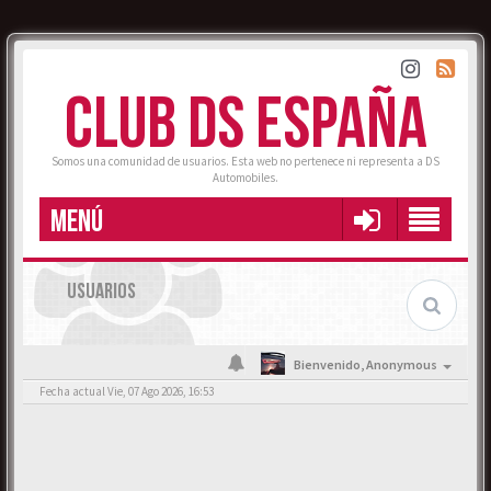
CLUB DS ESPAÑA
Somos una comunidad de usuarios. Esta web no pertenece ni representa a DS
Automobiles.
MENÚ
USUARIOS
Bienvenido,
Anonymous
Fecha actual Vie, 07 Ago 2026, 16:53