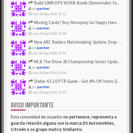
Build 100M DPS WORB Bomb Elementalist Fast - Grab POE Curren...
por
parsher
Jue, 06 Ago 2026, 07:12
Missing Cards? Buy Monopoly Go Happy Harvest with Looney Tun...
por
parsher
Jue, 06 Ago 2026, 07:08
New ARC Raiders Matchmaking Update: Stop Failed - Grab Bluep...
por
parsher
Jue, 06 Ago 2026, 07:03
MLB The Show 26 Championship Series Update! Get Cheap & ...
por
parsher
Jue, 06 Ago 2026, 05:59
Diablo 4 3.2.0 PTR Guide – Get 8% Off Items Quickly to Test ...
por
parsher
Jue, 06 Ago 2026, 05:55
AVISO IMPORTANTE
Esta comunidad de usuarios
no pertenece, representa o
guarda relación alguna con la marca DS Automobiles,
Citroën o su grupo matriz Stellantis
.